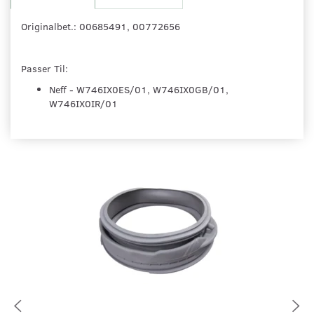
Originalbet.: 00685491, 00772656
Passer Til:
Neff - W746IX0ES/01, W746IX0GB/01,
W746IX0IR/01