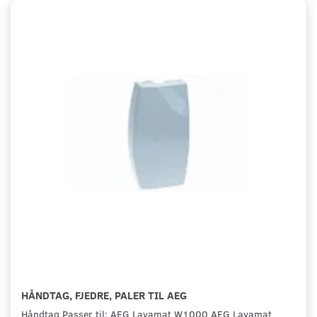
HÅNDTAG, FJEDRE, PALER TIL AEG
Håndtag Passer til: AEG Lavamat W1000 AEG Lavamat