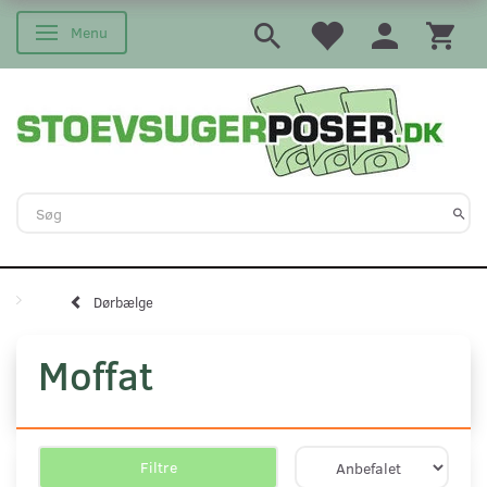
Menu
Skifte navigation
Dørbælge
Moffat
Filtre