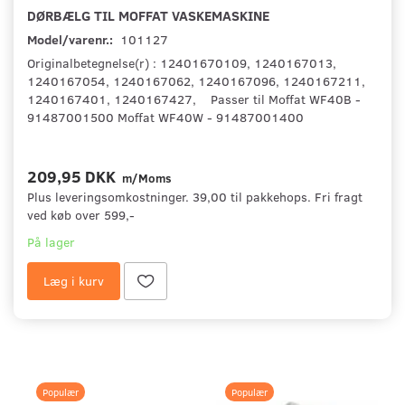
DØRBÆLG TIL MOFFAT VASKEMASKINE
Model/varenr.:
101127
Originalbetegnelse(r) : 12401670109, 1240167013,
1240167054, 1240167062, 1240167096, 1240167211,
1240167401, 1240167427, Passer til Moffat WF40B -
91487001500 Moffat WF40W - 91487001400
209,95 DKK
m/Moms
Plus leveringsomkostninger. 39,00 til pakkehops. Fri fragt
ved køb over 599,-
På lager
Læg i kurv
Populær
Populær