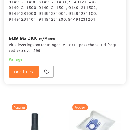
91491211400, 91491211401, 91491211402,
91491211500, 91491211501, 91491211502,
91491231000, 91491231001, 91491231100,
91491231101, 91491231200, 91491231201
509,95 DKK
m/Moms
Plus leveringsomkostninger. 39,00 til pakkehops. Fri fragt
ved køb over 599,-
På lager
Læg i kurv
Populær
Populær