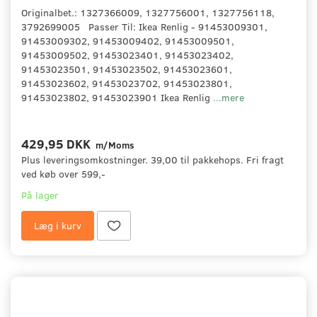
Originalbet.: 1327366009, 1327756001, 1327756118,
3792699005 Passer Til: Ikea Renlig - 91453009301,
91453009302, 91453009402, 91453009501,
91453009502, 91453023401, 91453023402,
91453023501, 91453023502, 91453023601,
91453023602, 91453023702, 91453023801,
91453023802, 91453023901 Ikea Renlig
...mere
429,95 DKK
m/Moms
Plus leveringsomkostninger. 39,00 til pakkehops. Fri fragt
ved køb over 599,-
På lager
Læg i kurv