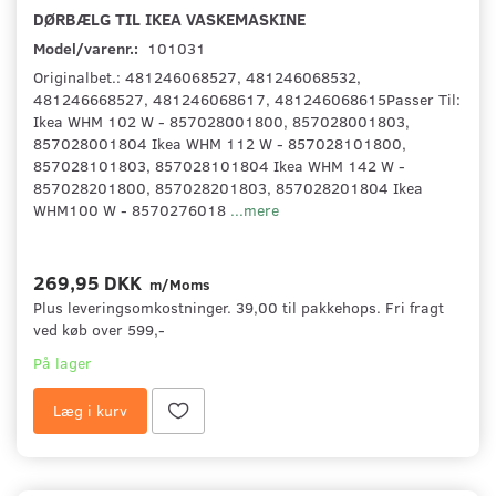
DØRBÆLG TIL IKEA VASKEMASKINE
Model/varenr.:
101031
Originalbet.: 481246068527, 481246068532,
481246668527, 481246068617, 481246068615Passer Til:
Ikea WHM 102 W - 857028001800, 857028001803,
857028001804 Ikea WHM 112 W - 857028101800,
857028101803, 857028101804 Ikea WHM 142 W -
857028201800, 857028201803, 857028201804 Ikea
WHM100 W - 8570276018
...mere
269,95 DKK
m/Moms
Plus leveringsomkostninger. 39,00 til pakkehops. Fri fragt
ved køb over 599,-
På lager
Læg i kurv