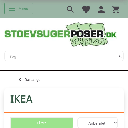
Menu
Skifte navigation
Dørbælge
IKEA
Filtre