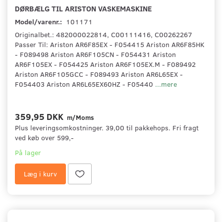
DØRBÆLG TIL ARISTON VASKEMASKINE
Model/varenr.:
101171
Originalbet.: 482000022814, C00111416, C00262267
Passer Til: Ariston AR6F85EX - F054415 Ariston AR6F85HK
- F089498 Ariston AR6F105CN - F054431 Ariston
AR6F105EX - F054425 Ariston AR6F105EX.M - F089492
Ariston AR6F105GCC - F089493 Ariston AR6L65EX -
F054403 Ariston AR6L65EX60HZ - F05440
...mere
359,95 DKK
m/Moms
Plus leveringsomkostninger. 39,00 til pakkehops. Fri fragt
ved køb over 599,-
På lager
Læg i kurv