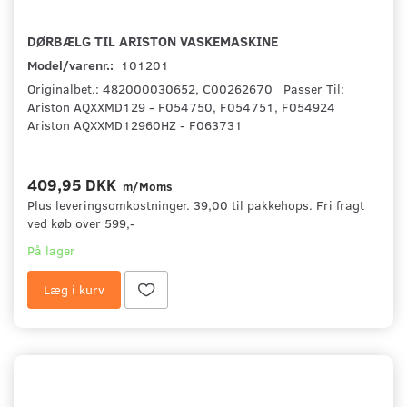
DØRBÆLG TIL ARISTON VASKEMASKINE
Model/varenr.:
101201
Originalbet.: 482000030652, C00262670 Passer Til:
Ariston AQXXMD129 - F054750, F054751, F054924
Ariston AQXXMD12960HZ - F063731
409,95 DKK
m/Moms
Plus leveringsomkostninger. 39,00 til pakkehops. Fri fragt
ved køb over 599,-
På lager
Læg i kurv