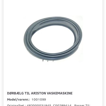
DØRBÆLG TIL ARISTON VASKEMASKINE
Model/varenr.:
1001099
Originalbet.: 482000031845, C00289414 Passer Til: