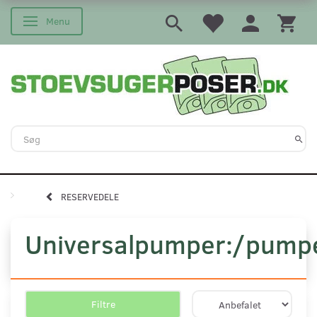
Menu
Skifte navigation
RESERVEDELE
Universalpumper:/pump
Filtre