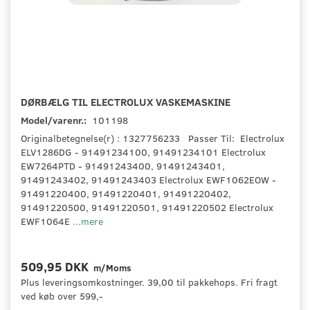
DØRBÆLG TIL ELECTROLUX VASKEMASKINE
Model/varenr.:
101198
Originalbetegnelse(r) : 1327756233 Passer Til: Electrolux
ELV1286DG - 91491234100, 91491234101 Electrolux
EW7264PTD - 91491243400, 91491243401,
91491243402, 91491243403 Electrolux EWF1062EOW -
91491220400, 91491220401, 91491220402,
91491220500, 91491220501, 91491220502 Electrolux
EWF1064E
...mere
509,95 DKK
m/Moms
Plus leveringsomkostninger. 39,00 til pakkehops. Fri fragt
ved køb over 599,-