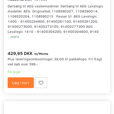
Dørbælg til AEG vaskemaskiner. Dørbælg til AEG Lavalogic
modeller. AEG. Originalbet.1108590207, 1108290014,
1108520204, 1108590215 Passer til: AEG Lavalogic
1400 - 91400254900, 91400261100, 91400261200,
91400273000, 91400273100, 91400277300 AEG
Lavalogic 1410 - 91400304200, 91400304600, 9140
...mere
429,95 DKK
m/Moms
Plus leveringsomkostninger. 39,00 til pakkehops. Fri fragt
ved køb over 599,-
På lager
Læg i kurv