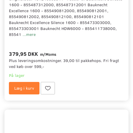
1600 - 855487312000, 855487312001 Bauknecht
Excellence 1600 - 855490812000, 855490812001,
855490812002, 855490812100, 855490812101
Bauknecht Excellence Silence 1600 - 855473303000,
855473303001 Bauknecht HDW6000 - 855411738000,
85541
...mere
379,95 DKK
m/Moms
Plus leveringsomkostninger. 39,00 til pakkehops. Fri fragt
ved køb over 599,-
På lager
Læg i kurv