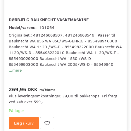
DØRBÆLG BAUKNECHT VASKEMASKINE
Model/varenr.:
101064
Originalbet.: 481246668507, 481246668546 Passer til
Bauknecht WA 856 WA 856/WS-GEHRIG - 855498916000
Bauknecht WA 1120 /WS-D - 855498222000 Bauknecht WA
1120/WS-D - 855498222010 Bauknecht WA 1130/WS-F -
855493029000 Bauknecht WA 1530 /WS-D -
855499903000 Bauknecht WA 2005/WS-D - 85549840
...mere
269,95 DKK
m/Moms
Plus leveringsomkostninger. 39,00 til pakkehops. Fri fragt
ved køb over 599,-
På lager
Læg i kurv