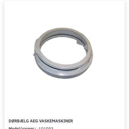
DØRBÆLG AEG VASKEMASKINER
Model/varenr.:
101053