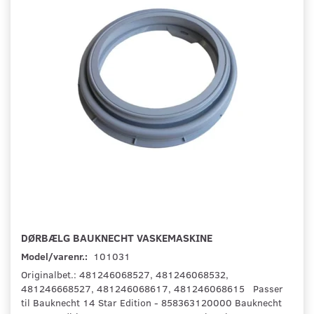
DØRBÆLG BAUKNECHT VASKEMASKINE
Model/varenr.:
101031
Originalbet.: 481246068527, 481246068532,
481246668527, 481246068617, 481246068615 Passer
til Bauknecht 14 Star Edition - 858363120000 Bauknecht