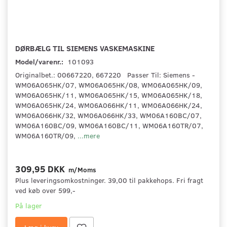
DØRBÆLG TIL SIEMENS VASKEMASKINE
Model/varenr.:
101093
Originalbet.: 00667220, 667220 Passer Til: Siemens -
WM06A065HK/07, WM06A065HK/08, WM06A065HK/09,
WM06A065HK/11, WM06A065HK/15, WM06A065HK/18,
WM06A065HK/24, WM06A066HK/11, WM06A066HK/24,
WM06A066HK/32, WM06A066HK/33, WM06A160BC/07,
WM06A160BC/09, WM06A160BC/11, WM06A160TR/07,
WM06A160TR/09,
...mere
309,95 DKK
m/Moms
Plus leveringsomkostninger. 39,00 til pakkehops. Fri fragt
ved køb over 599,-
På lager