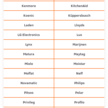
Kenmore
KitchenAid
Koenic
Küppersbusch
Laden
Lloyds
LG Electronics
Lux
Lynx
Marijnen
Matura
Maytag
Miele
Moistar
Moffat
Neff
Novamatic
Philips
Pitsos
Polar
Privileg
Profilo