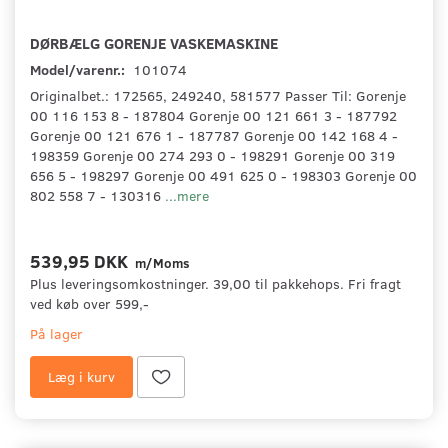
DØRBÆLG GORENJE VASKEMASKINE
Model/varenr.:
101074
Originalbet.: 172565, 249240, 581577 Passer Til: Gorenje
00 116 153 8 - 187804 Gorenje 00 121 661 3 - 187792
Gorenje 00 121 676 1 - 187787 Gorenje 00 142 168 4 -
198359 Gorenje 00 274 293 0 - 198291 Gorenje 00 319
656 5 - 198297 Gorenje 00 491 625 0 - 198303 Gorenje 00
802 558 7 - 130316
...mere
539,95 DKK
m/Moms
Plus leveringsomkostninger. 39,00 til pakkehops. Fri fragt
ved køb over 599,-
På lager
Læg i kurv