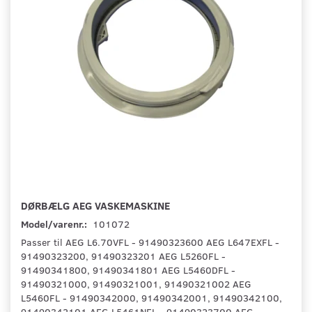
DØRBÆLG AEG VASKEMASKINE
Model/varenr.:
101072
Passer til AEG L6.70VFL - 91490323600 AEG L647EXFL -
91490323200, 91490323201 AEG L5260FL -
91490341800, 91490341801 AEG L5460DFL -
91490321000, 91490321001, 91490321002 AEG
L5460FL - 91490342000, 91490342001, 91490342100,
91490342101 AEG L5461NFL - 91490323700 AEG