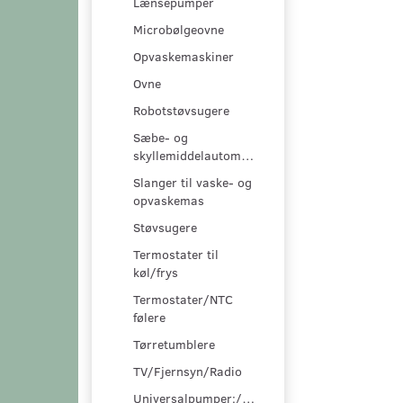
Lænsepumper
Microbølgeovne
Opvaskemaskiner
Ovne
Robotstøvsugere
Sæbe- og
skyllemiddelautomater
Slanger til vaske- og
opvaskemas
Støvsugere
Termostater til
køl/frys
Termostater/NTC
følere
Tørretumblere
TV/Fjernsyn/Radio
Universalpumper:/pumpesæt