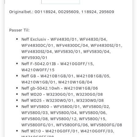
Originalbet.: 00118924, 00295609, 118924, 295609
Passer Til:
Neff Exclusiv - WFV4830/01, WFV4830/04,
WFV4830DC/01, WFV4830DC/04, WFV4830SI/01,
WFV4830SI/04, WFV5830/01, WFV5830/04,
WFV5930/01
Neff F-5042.01IB - W4210G0FF/15,
W4210W0FF/15
Neff GB - W4210B1GB/01, W4210B1GB/05,
W4210W1GB/01, W4210W1GB/04
Neff gb-5042.10wh - W4210W1GB/06
Neff WD20 - W3230G0/01, W3230G0/08
Neff WD25 - W3230W0/01, W3230W0/08
Neff WFV5800 - WFV5800/01, WFV5800/02,
WFV5800/03, WFV5800/04, WFV5800/06,
WFV5800/08, WFV5800/12, WFV5800/15,
WFV5800FG/01, WFV5800FG/06, WFV5800FG/08
Neff WI10 - W4210G0FF/01, W4210G0FF/03,
W4210G0FF/08