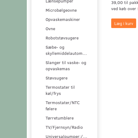
Lænsepumper
39,00 til pak
ved køb over 
Microbølgeovne
Opvaskemaskiner
Læg i kurv
Ovne
Robotstøvsugere
Sæbe- og
skyllemiddelautomater
Slanger til vaske- og
opvaskemas
Støvsugere
Termostater til
køl/frys
Termostater/NTC
følere
Tørretumblere
TV/Fjernsyn/Radio
Universalpumper:/pumpesæt