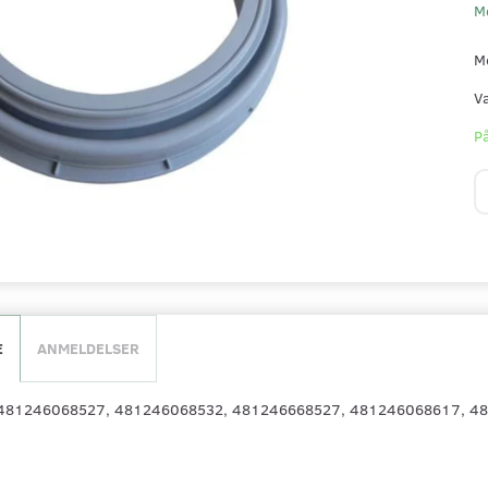
M
M
V
På
E
ANMELDELSER
.: 481246068527, 481246068532, 481246668527, 481246068617, 