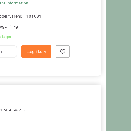
ere information
odel/varenr.:
101031
ægt:
1 kg
 lager
Læg i kurv
481246068615