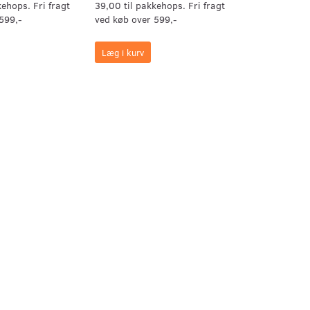
kehops. Fri fragt
39,00 til pakkehops. Fri fragt
599,-
ved køb over 599,-
Læg i kurv