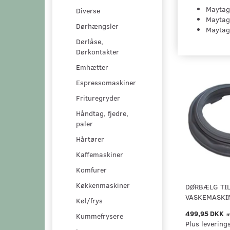
Maytag
Diverse
Maytag
Dørhængsler
Maytag
Dørlåse,
Dørkontakter
Emhætter
Espressomaskiner
Frituregryder
Håndtag, fjedre,
paler
Hårtører
Kaffemaskiner
Komfurer
Køkkenmaskiner
DØRBÆLG TI
VASKEMASKI
Køl/frys
499,95 DKK
m
Kummefrysere
Plus levering