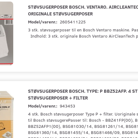
STØVSUGERPOSER BOSCH. VENTARO. AIRCLEANTECH
ORIGINALE STØVSUGERPOSER
Model/varenr.:
2605411225
3 stk. støvsugerposer til en Bosch Ventaro maskine. Pas
Indhold: 3 stk. originale Bosch Ventaro AirCleanTech 
STØVSUGERPOSER BOSCH. TYPE: P BBZ52AFP. 4 ST
STØVSUGERPOSER + FILTER
Model/varenr.:
943453
4 stk. Bosch støvsugerposer Type P + filter. Uoriginale
til Bosch støvsugerePasser til: Bosch - BBZ41FP(00),
BBZ52AFP1(00), BSG81030/14, BSG81261/14, BSG8
BSG81360/14, BSG81455/14, BSG81466/09, BSG814