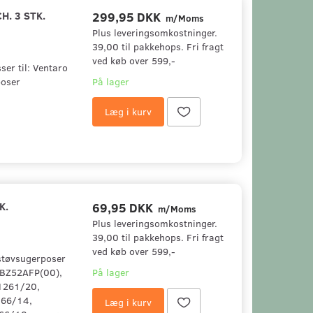
. 3 STK.
299,95 DKK
m/Moms
Plus leveringsomkostninger.
39,00 til pakkehops. Fri fragt
ved køb over 599,-
ser til: Ventaro
poser
På lager
Læg i kurv
K.
69,95 DKK
m/Moms
Plus leveringsomkostninger.
39,00 til pakkehops. Fri fragt
ved køb over 599,-
 støvsugerposer
 BBZ52AFP(00),
På lager
1261/20,
66/14,
Læg i kurv