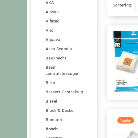
AKA
Sortering:
Alaska
Alfatec
Alto
Aquavac
Asea Scandia
Bauknecht
Beam
centralstøvsuger
Beko
Bessert Centralsug
Bissel
Black & Decker
Bomann
Populær
Bosch
Chromax