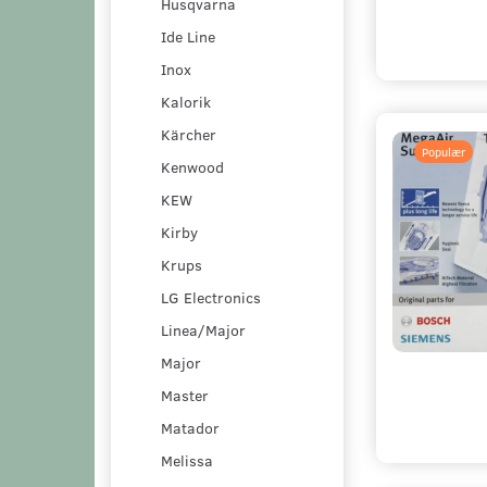
Husqvarna
Ide Line
Inox
Kalorik
Kärcher
Populær
Kenwood
KEW
Kirby
Krups
LG Electronics
Linea/Major
Major
Master
Matador
Melissa