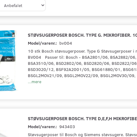
STØVSUGERPOSER BOSCH. TYPE G. MIKROFIBER. 10
Model/varenr.:
bv004
10 stk Bosch støvsugerposer. Type G Støvsugerposer i m
BV004 Passer til: Bosch - BSA2801/06, BSA2882/06
BSA3510/06, BSD2802/06, BSD2820/06, BSD2822/06
BSD3020/12, BSF92A2001/05, BSG61880/01, BSG61
BSGL2MOV21/09, BSGL2MOV22/09, BSGL2MOV30/09,
...mere
STØVSUGERPOSER BOSCH. TYPE D,E,F,H MIKROFIB
Model/varenr.:
943403
Støvsugerposer til Bosch og Siemens støvsugere. Støvsu