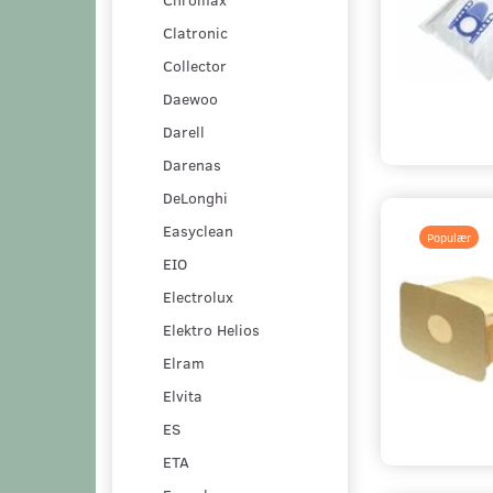
Clatronic
Collector
Daewoo
Darell
Darenas
DeLonghi
Easyclean
Populær
EIO
Electrolux
Elektro Helios
Elram
Elvita
ES
ETA