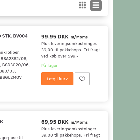
 STK. BV004
99,95 DKK
m/Moms
Plus leveringsomkostninger.
39,00 til pakkehops. Fri fragt
ikrofiber.
ved køb over 599,-
, BSA2882/08,
, BSD3020/06,
På lager
880/03,
 BSGL2MOV
Læg i kurv
ER
69,95 DKK
m/Moms
Plus leveringsomkostninger.
39,00 til pakkehops. Fri fragt
gerpose til