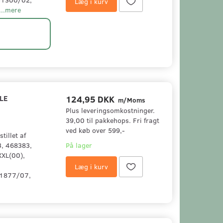
Læg i kurv
...mere
LE
124,95 DKK
m/Moms
Plus leveringsomkostninger.
39,00 til pakkehops. Fri fragt
ved køb over 599,-
tillet af
3, 468383,
På lager
XL(00),
,
Læg i kurv
1877/07,