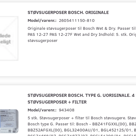
STØVSUGERPOSER BOSCH. ORIGINALE
Model/varenr.:
2605411150-810
Originale støvsugerposer til Bosch Wet & Dry. Passer ti
PAS 12-27 PAS 12-27F Wet and Dry Indhold: 5. stk. Ori
støvsugerposer
STØVSUGERPOSER BOSCH. TYPE G. UORIGINALE. 4 
STØVSUGERPOSER + FILTER
Model/varenr.:
943408
5 stk. Støvsugerposer + filter til Bosch støvsugere. Stø
Bosch type G. Passer til: Bosch - BBZ41FGXXL(00), B
BBZ52AFGXL(00), BGL32400AU/01, BGL452125/01, 
BSG71668/07, BSG71877/07, BSGL51300/01, BSGL