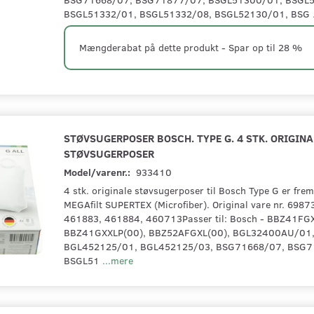
BSGL51332/01, BSGL51332/08, BSGL52130/01, BSG
Mængderabat på dette produkt - Spar op til 28 %
STØVSUGERPOSER BOSCH. TYPE G. 4 STK. ORIGINA
STØVSUGERPOSER
Model/varenr.:
933410
4 stk. originale støvsugerposer til Bosch Type G er frems
MEGAfilt SUPERTEX (Microfiber). Original vare nr. 6987
461883, 461884, 460713Passer til: Bosch - BBZ41FGX
BBZ41GXXLP(00), BBZ52AFGXL(00), BGL32400AU/01
BGL452125/01, BGL452125/03, BSG71668/07, BSG7
BSGL51
...mere