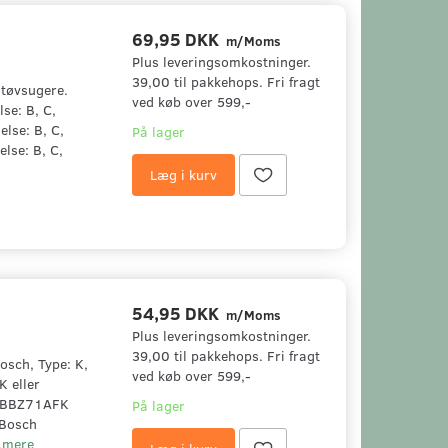
69,95 DKK
m/Moms
Plus leveringsomkostninger.
39,00 til pakkehops. Fri fragt
støvsugere.
ved køb over 599,-
se: B, C,
lse: B, C,
På lager
lse: B, C,
Læg i kurv
54,95 DKK
m/Moms
Plus leveringsomkostninger.
39,00 til pakkehops. Fri fragt
osch, Type: K,
ved køb over 599,-
K eller
r BBZ71AFK
På lager
 Bosch
..mere