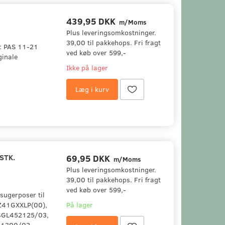
439,95 DKK
m/Moms
Plus leveringsomkostninger.
39,00 til pakkehops. Fri fragt
l: PAS 11-21
ved køb over 599,-
ginale
Ikke på lager
Læg i kurv
STK.
69,95 DKK
m/Moms
Plus leveringsomkostninger.
39,00 til pakkehops. Fri fragt
ved køb over 599,-
vsugerposer til
BZ41GXXLP(00),
På lager
BGL452125/03,
51300/02,