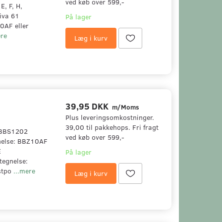
ved køb over 599,-
E, F, H,
iva 61
På lager
0AF eller
ere
Læg i kurv
39,95 DKK
m/Moms
Plus leveringsomkostninger.
39,00 til pakkehops. Fri fragt
h BBS1202
ved køb over 599,-
nelse: BBZ10AF
E
På lager
tegnelse:
stpo
...mere
Læg i kurv