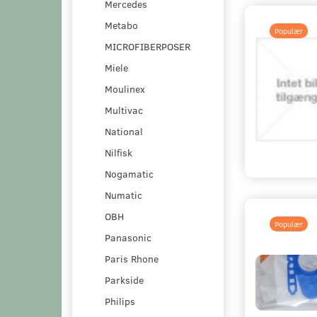
Mercedes
Metabo
Populær
MICROFIBERPOSER
Miele
Moulinex
Multivac
National
Nilfisk
Nogamatic
Numatic
OBH
Populær
Panasonic
Paris Rhone
Parkside
Philips