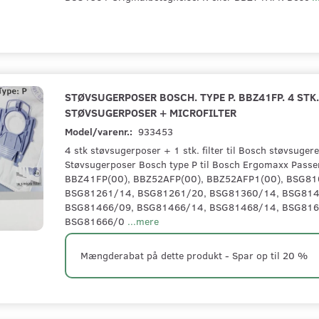
STØVSUGERPOSER BOSCH. TYPE P. BBZ41FP. 4 STK
STØVSUGERPOSER + MICROFILTER
Model/varenr.:
933453
4 stk støvsugerposer + 1 stk. filter til Bosch støvsugere
Støvsugerposer Bosch type P til Bosch Ergomaxx Passer 
BBZ41FP(00), BBZ52AFP(00), BBZ52AFP1(00), BSG81
BSG81261/14, BSG81261/20, BSG81360/14, BSG814
BSG81466/09, BSG81466/14, BSG81468/14, BSG816
BSG81666/0
...mere
Mængderabat på dette produkt - Spar op til 20 %