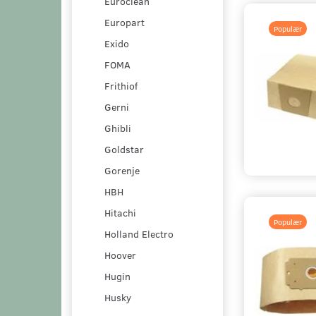
Euroclean
Europart
Populær
Exido
FOMA
Frithiof
Gerni
Ghibli
Goldstar
Gorenje
HBH
Hitachi
Populær
Holland Electro
Hoover
Hugin
Husky