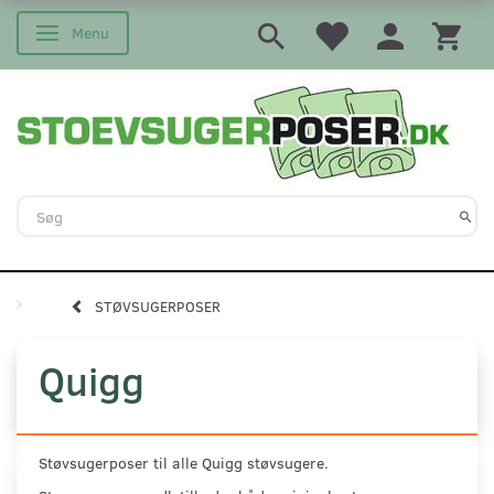
Menu
Skifte navigation
STØVSUGERPOSER
Quigg
Støvsugerposer til alle Quigg støvsugere.