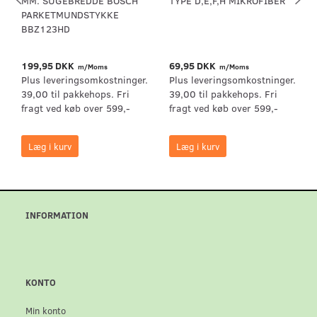
MM. SUGEBREDDE BOSCH
TYPE D,E,F,H MIKROFIBER
PARKETMUNDSTYKKE
BBZ123HD
199,95 DKK
69,95 DKK
m/Moms
m/Moms
Plus leveringsomkostninger.
Plus leveringsomkostninger.
39,00 til pakkehops. Fri
39,00 til pakkehops. Fri
fragt ved køb over 599,-
fragt ved køb over 599,-
Læg i kurv
Læg i kurv
INFORMATION
KONTO
Min konto