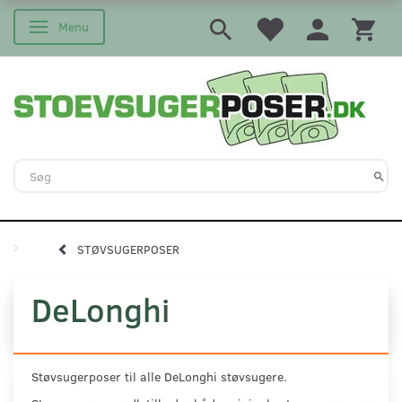
Menu
Skifte navigation
STØVSUGERPOSER
DeLonghi
Støvsugerposer til alle DeLonghi støvsugere.