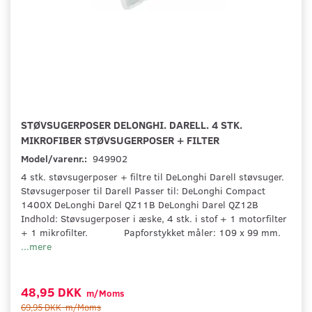
STØVSUGERPOSER DELONGHI. DARELL. 4 STK.
MIKROFIBER STØVSUGERPOSER + FILTER
Model/varenr.:
949902
4 stk. støvsugerposer + filtre til DeLonghi Darell støvsuger.
Støvsugerposer til Darell Passer til: DeLonghi Compact
1400X DeLonghi Darel QZ11B DeLonghi Darel QZ12B
Indhold: Støvsugerposer i æske, 4 stk. i stof + 1 motorfilter
+ 1 mikrofilter. Papforstykket måler: 109 x 99 mm.
...mere
48,95 DKK
m/Moms
69,95 DKK
m/Moms