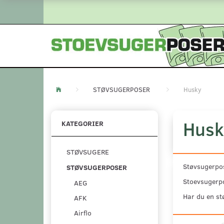
STØVSUGERPOSER
Husky
Husk
KATEGORIER
STØVSUGERE
Støvsugerpos
STØVSUGERPOSER
Stoevsugerpo
AEG
Har du en st
AFK
Airflo