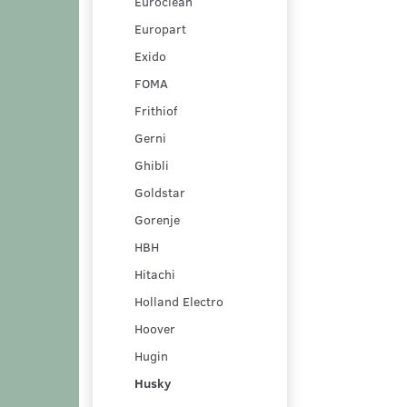
Euroclean
Europart
Exido
FOMA
Frithiof
Gerni
Ghibli
Goldstar
Gorenje
HBH
Hitachi
Holland Electro
Hoover
Hugin
Husky