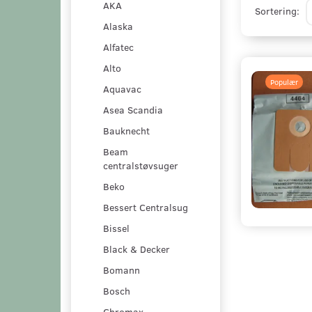
AKA
Sortering:
Alaska
Alfatec
Alto
Populær
Aquavac
Asea Scandia
Bauknecht
Beam
centralstøvsuger
Beko
Bessert Centralsug
Bissel
Black & Decker
Bomann
Bosch
Chromax