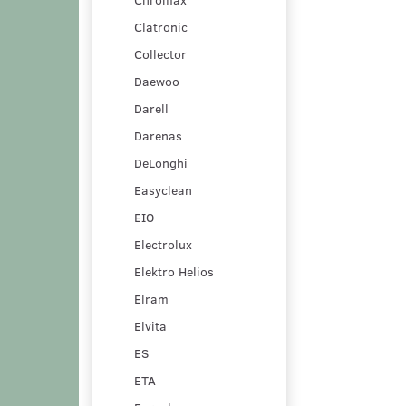
Clatronic
Collector
Daewoo
Darell
Darenas
DeLonghi
Easyclean
EIO
Electrolux
Elektro Helios
Elram
Elvita
ES
ETA