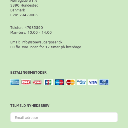
Nørregade 31 A
3390 Hundested
Danmark
CVR: 29429006
Telefon: 47985590
Man-tors. 10.00 - 14.00
Email: info@stoevsugerposer.dk
Du får svar inden for 12 timer på hverdage
BETALINGSMETODER
TILMELD NYHEDSBREV
Email-
adresse