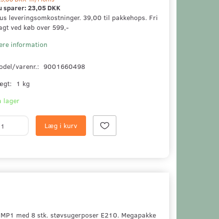
u sparer:
23,05 DKK
us leveringsomkostninger. 39,00 til pakkehops. Fri
agt ved køb over 599,-
ere information
odel/varenr.:
9001660498
ægt:
1 kg
 lager
Læg i kurv
 UMP1 med 8 stk. støvsugerposer E210. Megapakke