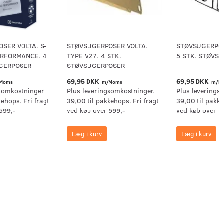
SER VOLTA. S-
STØVSUGERPOSER VOLTA.
STØVSUGERPO
ERFORMANCE. 4
TYPE V27. 4 STK.
5 STK. STØV
UGERPOSER
STØVSUGERPOSER
69,95 DKK
69,95 DKK
Moms
m/Moms
m/
somkostninger.
Plus leveringsomkostninger.
Plus levering
kehops. Fri fragt
39,00 til pakkehops. Fri fragt
39,00 til pak
599,-
ved køb over 599,-
ved køb over 
Læg i kurv
Læg i kurv