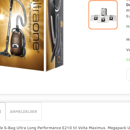
D
Pl
fr
M
M
V
På
E
ANMELDELSER
nale S-Bag Ultra Long Performance E210 til Volta Maximus. Megapack