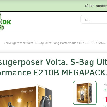
Sådan handler
Støvsugerposer Volta. S-Bag Ultra Long Performance E210B MEGAPACK
sugerposer Volta. S-Bag Ul
ormance E210B MEGAPACK
2