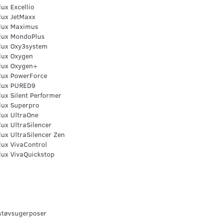
lux Excellio
lux JetMaxx
olux Maximus
olux MondoPlus
olux Oxy3system
lux Oxygen
olux Oxygen+
olux PowerForce
olux PURED9
lux Silent Performer
lux Superpro
lux UltraOne
lux UltraSilencer
lux UltraSilencer Zen
lux VivaControl
lux VivaQuickstop
 støvsugerposer