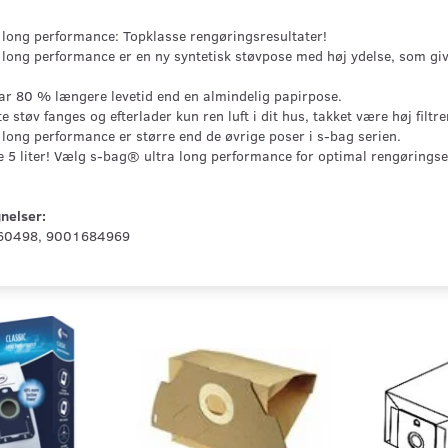
long performance: Topklasse rengøringsresultater!
long performance er en ny syntetisk støvpose med høj ydelse, som gi
r 80 % længere levetid end en almindelig papirpose.
te støv fanges og efterlader kun ren luft i dit hus, takket være høj filtre
long performance er større end de øvrige poser i s-bag serien.
e 5 liter! Vælg s-bag® ultra long performance for optimal rengøringse
nelser:
60498, 9001684969