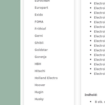
Euroclean
Electro
Europart
Electro
Electr
Exido
Electr
FOMA
Electr
Electro
Frithiof
Electr
Gerni
Electr
Electr
Ghibli
Electro
Goldstar
Electro
Electro
Gorenje
Electro
HBH
Electro
Electro
Hitachi
Electro
Holland Electro
Hoover
Hugin
Indhold:
Husky
8 stk.