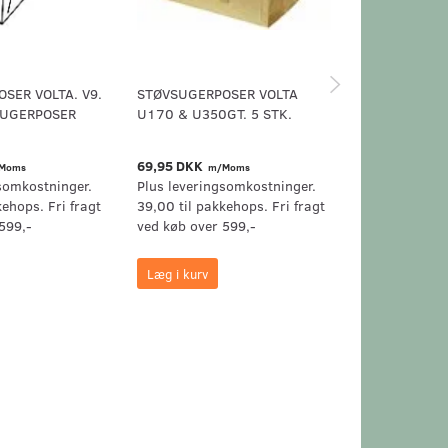
SER VOLTA. V9.
STØVSUGERPOSER VOLTA
STØVSUGERP
SUGERPOSER
U170 & U350GT. 5 STK.
69,95 DKK
64,95 DKK
Moms
m/Moms
m/
somkostninger.
Plus leveringsomkostninger.
Plus levering
kehops. Fri fragt
39,00 til pakkehops. Fri fragt
39,00 til pak
599,-
ved køb over 599,-
ved køb over 
Læg i kurv
Læg i kurv