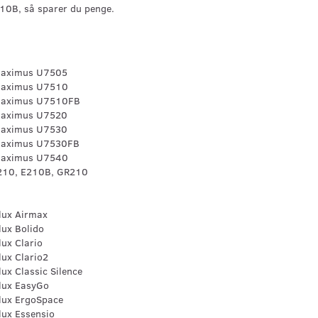
10B, så sparer du penge.
Maximus U7505
Maximus U7510
Maximus U7510FB
Maximus U7520
Maximus U7530
Maximus U7530FB
Maximus U7540
210, E210B, GR210
lux Airmax
lux Bolido
lux Clario
lux Clario2
lux Classic Silence
olux EasyGo
olux ErgoSpace
lux Essensio