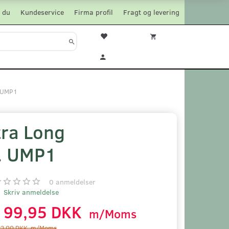
 du
Kundeservice
Firma profil
Fragt og levering
. UMP1
tra Long
. UMP1
0
anmeldelser
Skriv anmeldelse
199,95 DKK
m/Moms
23,00 DKK
m/Moms