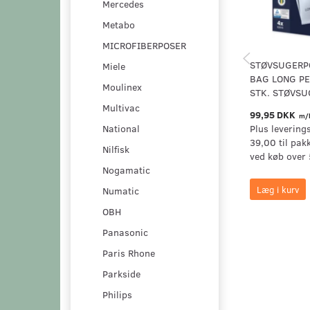
Mercedes
Metabo
MICROFIBERPOSER
STØVSUGERPO
Miele
BAG LONG P
Moulinex
STK. STØVS
Multivac
99,95 DKK
m/
National
Plus levering
39,00 til pak
Nilfisk
ved køb over 
Nogamatic
Læg i kurv
Numatic
OBH
Panasonic
Paris Rhone
Parkside
Philips