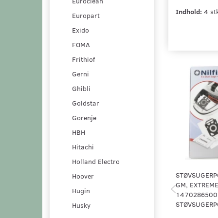
Euroclean
Indhold:
4 stk
Europart
Exido
FOMA
Frithiof
Gerni
Ghibli
Goldstar
Gorenje
HBH
Hitachi
Holland Electro
STØVSUGERPO
Hoover
GM, EXTREME
Hugin
1470286500.
STØVSUGERPO
Husky