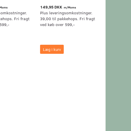
149,95 DKK
99,95 DKK
Moms
m/Moms
m/
somkostninger.
Plus leveringsomkostninger.
Plus levering
kehops. Fri fragt
39,00 til pakkehops. Fri fragt
39,00 til pak
599,-
ved køb over 599,-
ved køb over 
Læg i kurv
Læg i kurv