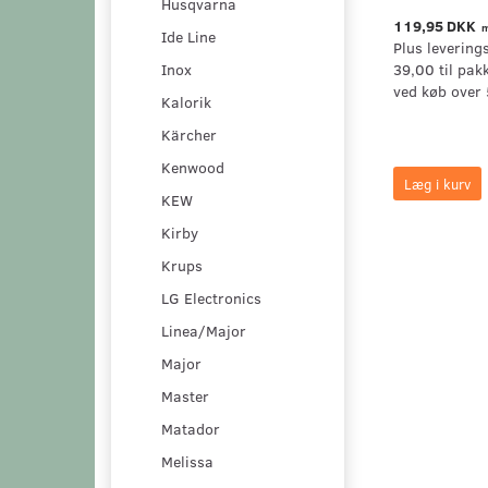
Husqvarna
119,95 DKK
m
Ide Line
Plus levering
Inox
39,00 til pak
ved køb over 
Kalorik
Kärcher
Kenwood
Læg i kurv
KEW
Kirby
Krups
LG Electronics
Linea/Major
Major
Master
Matador
Melissa