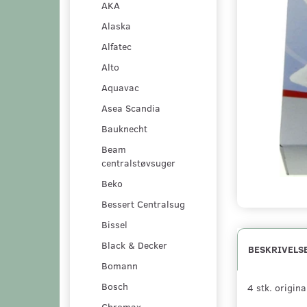
AKA
Alaska
Alfatec
Alto
Aquavac
Asea Scandia
Bauknecht
Beam
centralstøvsuger
Beko
Bessert Centralsug
Bissel
Black & Decker
BESKRIVELS
Bomann
Bosch
4 stk. origina
Chromax