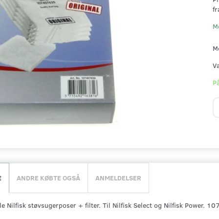
fr
M
M
V
På
E
ANDRE KØBTE OGSÅ
ANMELDELSER
le Nilfisk støvsugerposer + filter. Til Nilfisk Select og Nilfisk Power. 