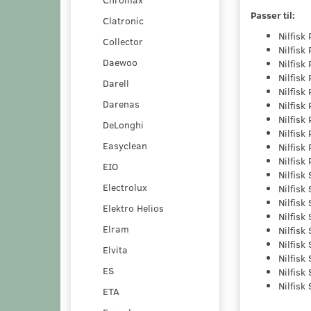
Passer til:
Clatronic
Nilfisk
Collector
Nilfisk
Daewoo
Nilfisk
Nilfisk
Darell
Nilfisk
Darenas
Nilfisk
Nilfisk
DeLonghi
Nilfisk
Easyclean
Nilfisk
Nilfisk
EIO
Nilfisk
Electrolux
Nilfisk
Nilfisk
Elektro Helios
Nilfisk
Elram
Nilfisk
Nilfisk
Elvita
Nilfisk
ES
Nilfisk
Nilfisk
ETA