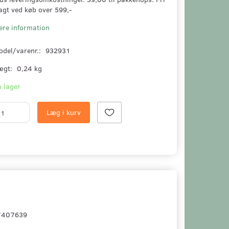
agt ved køb over 599,-
ere information
odel/varenr.:
932931
ægt:
0,24 kg
 lager
Læg i kurv
107407639