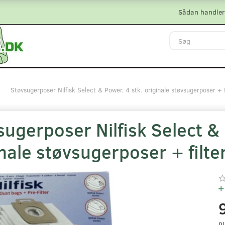
Sådan handler
Støvsugerposer Nilfisk Select & Power. 4 stk. originale støvsugerposer +
ugerposer Nilfisk Select & 
inale støvsugerposer + filt
Pl