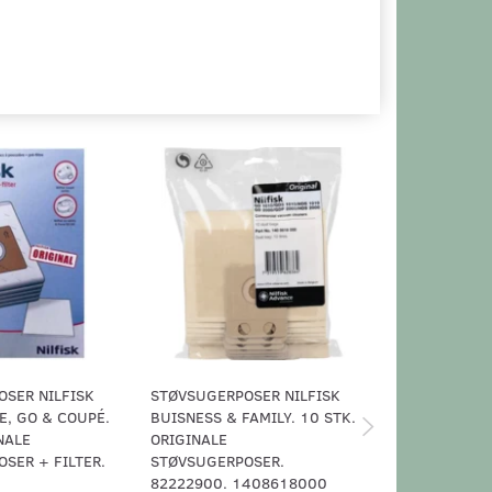
SER NILFISK
STØVSUGERPOSER NILFISK
STØVSUGERPO
E, GO & COUPÉ.
BUISNESS & FAMILY. 10 STK.
COUPÉ & GO. 
NALE
ORIGINALE
ORIGINALE 
SER + FILTER.
STØVSUGERPOSER.
+ FILTER. 7
82222900. 1408618000