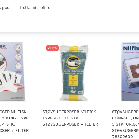
 poser + 1 stk. microfilter
-17%
SER NILFISK
STØVSUGERPOSER NILFISK.
STØVSUGERPO
 & KING. TYPE
TYPE 930. 10 STK.
COMPACT, ON
 4 STK.
STØVSUGERPOSER + FILTER
5 STK. ORIGI
SER + FILTER
STØVSUGERPO
78602600