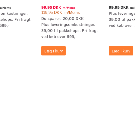
99,95 DKK
99,95 DKK
/Moms
m/Moms
m/
somkostninger.
Plus levering
119,95 DKK
m/Moms
Du sparer:
20,00 DKK
kehops. Fri fragt
39,00 til pak
Plus leveringsomkostninger.
599,-
ved køb over 
39,00 til pakkehops. Fri fragt
ved køb over 599,-
Læg i kurv
Læg i kurv