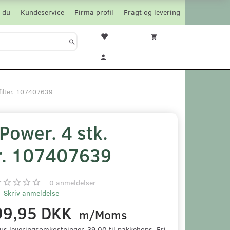
 du
Kundeservice
Firma profil
Fragt og levering
 filter. 107407639
Power. 4 stk.
er. 107407639
0
anmeldelser
Skriv anmeldelse
99,95 DKK
m/Moms
us leveringsomkostninger. 39,00 til pakkehops. Fri