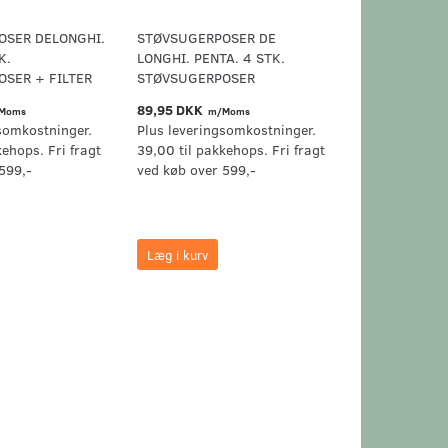
OSER DELONGHI.
STØVSUGERPOSER DE
K.
LONGHI. PENTA. 4 STK.
SER + FILTER
STØVSUGERPOSER
89,95 DKK
Moms
m/Moms
somkostninger.
Plus leveringsomkostninger.
kehops. Fri fragt
39,00 til pakkehops. Fri fragt
599,-
ved køb over 599,-
Læg i kurv