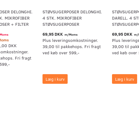
OSER DELONGHI.
STØVSUGERPOSER DELONGHI.
STØVSUGERP
TK. MIKROFIBER
4 STK. MIKROFIBER
DARELL. 4 ST
SER + FILTER
STØVSUGERPOSER
STØVSUGERPO
69,95 DKK
69,95 DKK
Moms
m/Moms
m/
Moms
Plus leveringsomkostninger.
Plus levering
,00 DKK
39,00 til pakkehops. Fri fragt
39,00 til pak
somkostninger.
ved køb over 599,-
ved køb over 
kehops. Fri fragt
599,-
Læg i kurv
Læg i kurv