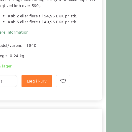
agt ved køb over 599,-
Køb
2
eller flere til
54,95 DKK
pr stk.
Køb
5
eller flere til
49,95 DKK
pr stk.
ere information
odel/varenr.:
1840
ægt:
0,24 kg
 lager
Læg i kurv