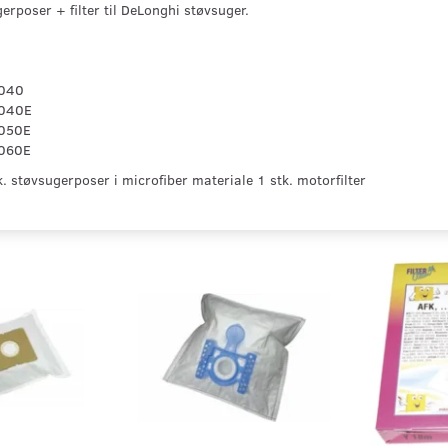
erposer + filter til DeLonghi støvsuger.
040
2040E
050E
060E
. støvsugerposer i microfiber materiale 1 stk. motorfilter