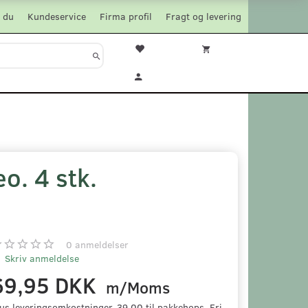
 du
Kundeservice
Firma profil
Fragt og levering
. 4 stk.
0
anmeldelser
Skriv anmeldelse
69,95 DKK
m/Moms
us leveringsomkostninger. 39,00 til pakkehops. Fri