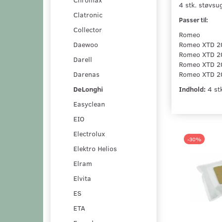
4 stk. støvsug
Clatronic
Passer til:
Collector
Romeo
Daewoo
Romeo XTD 2
Romeo XTD 
Darell
Romeo XTD 2
Darenas
Romeo XTD 2
DeLonghi
Indhold:
4 stk
Easyclean
EIO
Electrolux
-30%
Elektro Helios
Elram
Elvita
ES
ETA