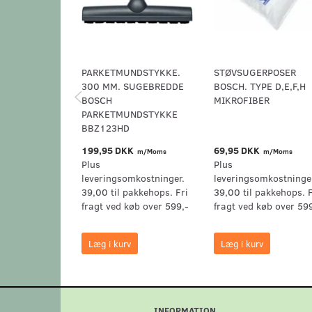
PARKETMUNDSTYKKE.
STØVSUGERPOSER
300 MM. SUGEBREDDE
BOSCH. TYPE D,E,F,H
BOSCH
MIKROFIBER
PARKETMUNDSTYKKE
BBZ123HD
199,95 DKK
69,95 DKK
m/Moms
m/Moms
Plus
Plus
leveringsomkostninger.
leveringsomkostninge
39,00 til pakkehops. Fri
39,00 til pakkehops. F
fragt ved køb over 599,-
fragt ved køb over 59
Læg i kurv
Læg i kurv
INFORMATION