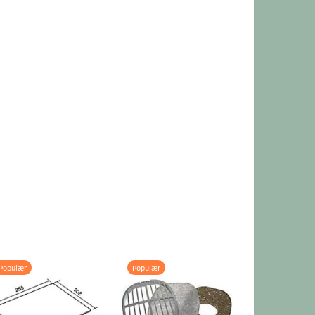
Populær
Populær
Populær