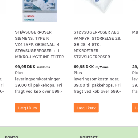
STØVSUGERPOSER
STØVSUGERPOSER AEG
MI
SIEMENS. TYPE P.
VAMPYR. STØRRELSE 28.
VZ41AFP. ORIGINAL. 4
GR 28. 4 STK.
STØVSUGERPOSER + 1
MIKROFIBER
MIKRO-HYGIEJNE FILTER
STØVSUGERPOSER
99,95 DKK
69,95 DKK
29
m/Moms
m/Moms
Plus
Plus
Pl
r.
leveringsomkostninger.
leveringsomkostninger.
le
ri
39,00 til pakkehops. Fri
39,00 til pakkehops. Fri
39
9,-
fragt ved køb over 599,-
fragt ved køb over 599,-
fr
Læg i kurv
Læg i kurv
L
KONTO
KONTAKT