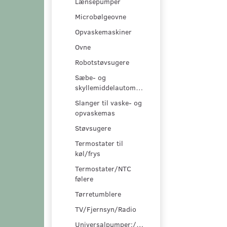
Lænsepumper
Microbølgeovne
Opvaskemaskiner
Ovne
Robotstøvsugere
Sæbe- og
skyllemiddelautomater
Slanger til vaske- og
opvaskemas
Støvsugere
Termostater til
køl/frys
Termostater/NTC
følere
Tørretumblere
TV/Fjernsyn/Radio
Universalpumper:/pumpesæt