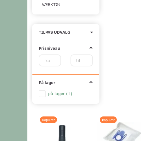
VÆRKTØJ
Skifte
TILPAS UDVALG
filter
Prisniveau
På lager
på lager
(
1
)
Populær
Populær