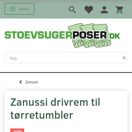
Menu
Skifte navigation
Zanussi
Zanussi drivrem til
tørretumbler
-30%