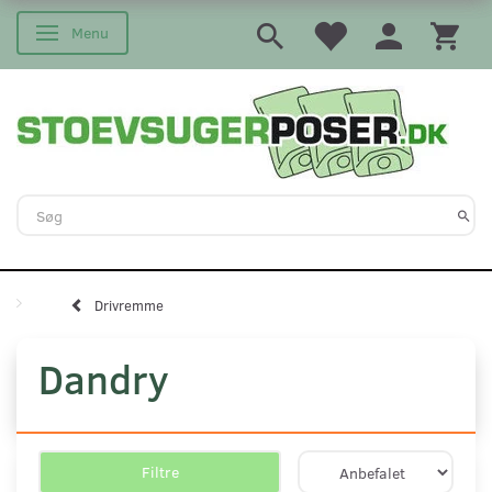
Menu
Skifte navigation
Drivremme
Dandry
Filtre