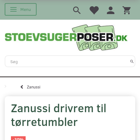
Menu
Skifte navigation
Zanussi
Zanussi drivrem til
tørretumbler
-30%