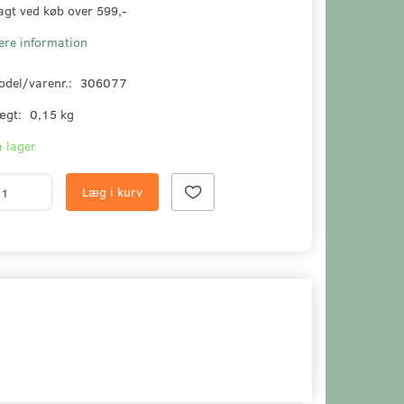
agt ved køb over 599,-
ere information
odel/varenr.:
306077
ægt:
0,15 kg
 lager
Læg i kurv