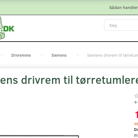
Sådan handler
Drivremme
Siemens
Siemens drivrem til tørretu
ens drivrem til tørretumler
1
D
Pl