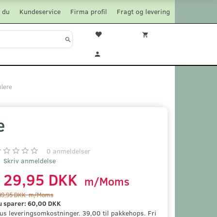
 du
Kundeservice
Firma profil
Fragt og levering
mlere
e
0
anmeldelser
Skriv anmeldelse
129,95 DKK
m/Moms
89,95 DKK
m/Moms
u sparer:
60,00 DKK
us leveringsomkostninger. 39,00 til pakkehops. Fri