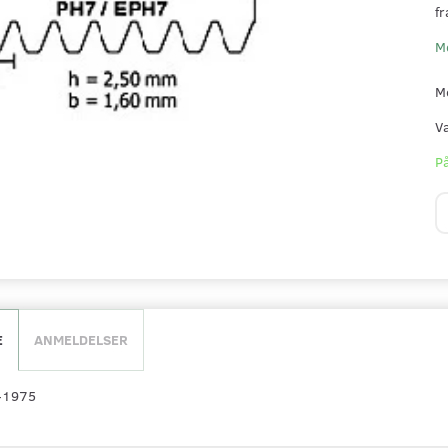
fr
M
M
V
På
E
ANMELDELSER
-1975