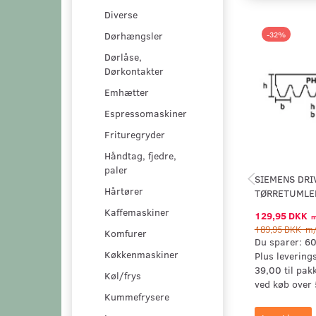
Diverse
-32%
Dørhængsler
Dørlåse,
Dørkontakter
Emhætter
Espressomaskiner
Frituregryder
Håndtag, fjedre,
paler
SIEMENS DRI
Hårtører
TØRRETUMLE
Kaffemaskiner
129,95 DKK
m
189,95 DKK
m/
Komfurer
Du sparer:
60
Køkkenmaskiner
Plus levering
39,00 til pak
Køl/frys
ved køb over 
Kummefrysere