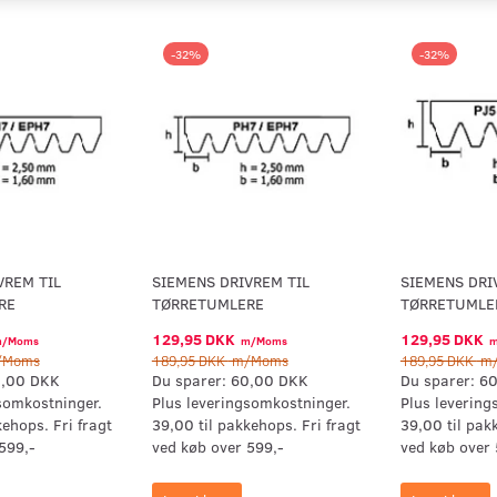
-32%
-32%
VREM TIL
SIEMENS DRIVREM TIL
SIEMENS DRI
RE
TØRRETUMLERE
TØRRETUMLE
129,95 DKK
129,95 DKK
/Moms
m/Moms
m
Moms
189,95 DKK
m/Moms
189,95 DKK
m/
,00 DKK
Du sparer:
60,00 DKK
Du sparer:
60
somkostninger.
Plus leveringsomkostninger.
Plus levering
kehops. Fri fragt
39,00 til pakkehops. Fri fragt
39,00 til pak
599,-
ved køb over 599,-
ved køb over 