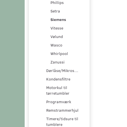
Phillips
Setra
Siemens
Vitesse
Vølund
Wasco
Whirlpool
Zanussi
Dørlåse/Mikroswitche
Kondensfiltre
Motorkul til
tørretumbler
Programværk
Remstrammerhjul
Timere/tidsure til
tumblere