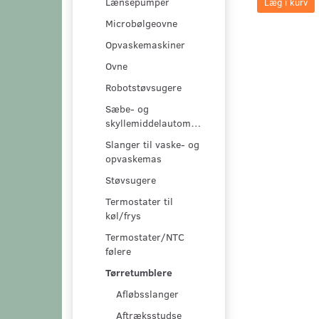
Lænsepumper
Læg i kurv
Microbølgeovne
Opvaskemaskiner
Ovne
Robotstøvsugere
Sæbe- og
skyllemiddelautomater
Slanger til vaske- og
opvaskemas
Støvsugere
Termostater til
køl/frys
Termostater/NTC
følere
Tørretumblere
Afløbsslanger
Aftræksstudse