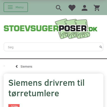
Menu
Skifte navigation
Siemens
Siemens drivrem til
tørretumlere
-32%