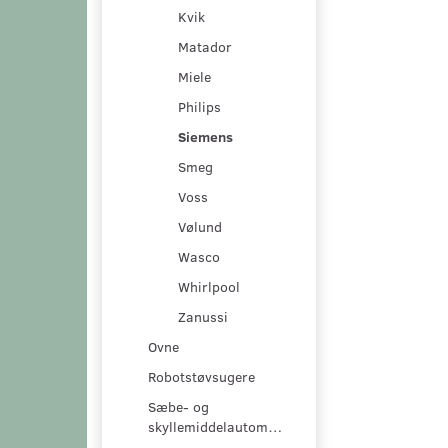
Kvik
Matador
Miele
Philips
Siemens
Smeg
Voss
Vølund
Wasco
Whirlpool
Zanussi
Ovne
Robotstøvsugere
Sæbe- og
skyllemiddelautomater