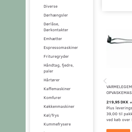
Diverse
Dørhængsler
Dørlåse,
Dørkontakter
Emhætter
Espressomaskiner
Frituregryder
Håndtag, fjedre,
paler
Hårtører
VARMELEGEME
Kaffemaskiner
OPVASKEMAS
Komfurer
219,95 DKK
m
Køkkenmaskiner
Plus levering
39,00 til pak
Køl/frys
ved køb over 
Kummefrysere