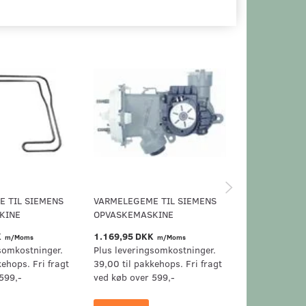
 TIL SIEMENS
VARMELEGEME TIL SIEMENS
VARMELEGEME
KINE
OPVASKEMASKINE
OPVASKEMAS
K
1.169,95 DKK
939,95 DKK
m/Moms
m/Moms
m
somkostninger.
Plus leveringsomkostninger.
Plus levering
kehops. Fri fragt
39,00 til pakkehops. Fri fragt
39,00 til pak
599,-
ved køb over 599,-
ved køb over 