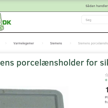
Sådan handler
Varmelegemer
Siemens
Siemens porcelænsho
ens porcelænsholder for s
Pl
fr