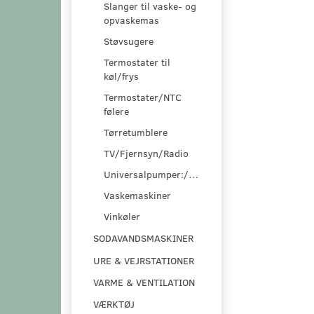
Slanger til vaske- og
opvaskemas
Støvsugere
Termostater til
køl/frys
Termostater/NTC
følere
Tørretumblere
TV/Fjernsyn/Radio
Universalpumper:/pumpesæt
Vaskemaskiner
Vinkøler
SODAVANDSMASKINER
URE & VEJRSTATIONER
VARME & VENTILATION
VÆRKTØJ