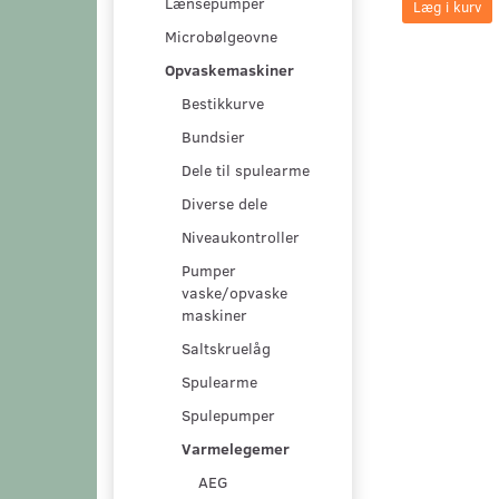
Lænsepumper
Læg i kurv
Microbølgeovne
Opvaskemaskiner
Bestikkurve
Bundsier
Dele til spulearme
Diverse dele
Niveaukontroller
Pumper
vaske/opvaske
maskiner
Saltskruelåg
Spulearme
Spulepumper
Varmelegemer
AEG