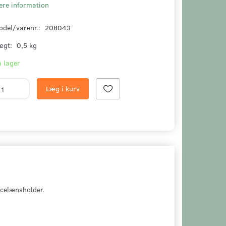
ere information
odel/varenr.:
208043
ægt:
0,5 kg
 lager
Læg i kurv
celænsholder.