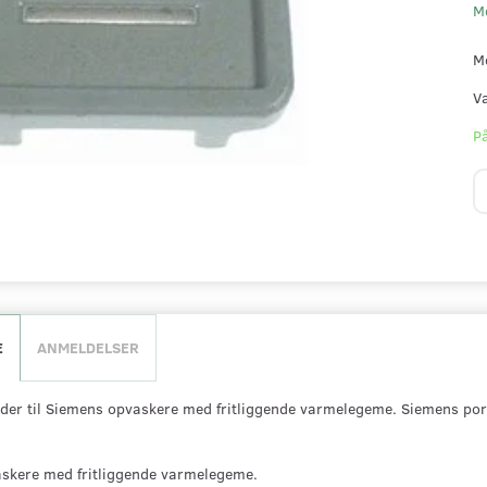
M
M
V
På
E
ANMELDELSER
der til Siemens opvaskere med fritliggende varmelegeme. Siemens por
skere med fritliggende varmelegeme.