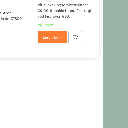
Plus leveringsomkostninger.
39,00 til pakkehops. Fri fragt
a Ardo.
ved køb over 599,-
0 Ardo OI600
0V
På lager
Læg i kurv