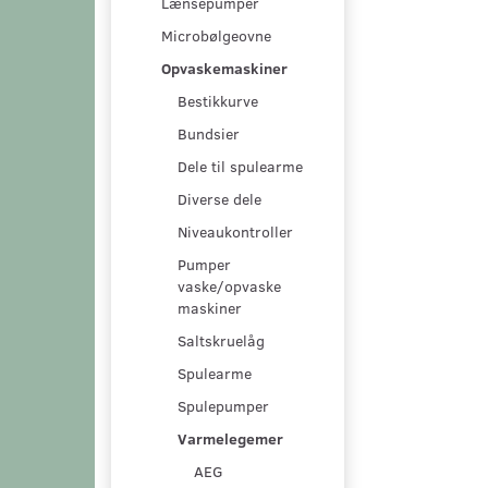
Lænsepumper
Microbølgeovne
Opvaskemaskiner
Bestikkurve
Bundsier
Dele til spulearme
Diverse dele
Niveaukontroller
Pumper
vaske/opvaske
maskiner
Saltskruelåg
Spulearme
Spulepumper
Varmelegemer
AEG