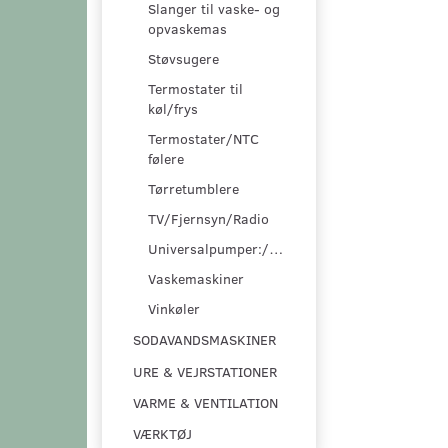
Slanger til vaske- og
opvaskemas
Støvsugere
Termostater til
køl/frys
Termostater/NTC
følere
Tørretumblere
TV/Fjernsyn/Radio
Universalpumper:/pumpesæt
Vaskemaskiner
Vinkøler
SODAVANDSMASKINER
URE & VEJRSTATIONER
VARME & VENTILATION
VÆRKTØJ