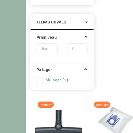
Skifte
TILPAS UDVALG
filter
Prisniveau
På lager
på lager
(
1
)
Populær
Populær