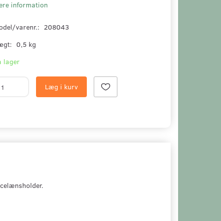
ere information
odel/varenr.:
208043
ægt:
0,5 kg
 lager
Læg i kurv
celænsholder.