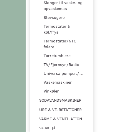
Slanger til vaske- og
opvaskemas
Støvsugere
Termostater til
køl/frys
Termostater/NTC
følere
Tørretumblere
TV/Fjernsyn/Radio
Universalpumper:/pumpesæt
Vaskemaskiner
Vinkøler
SODAVANDSMASKINER
URE & VEJRSTATIONER
VARME & VENTILATION
VÆRKTØJ