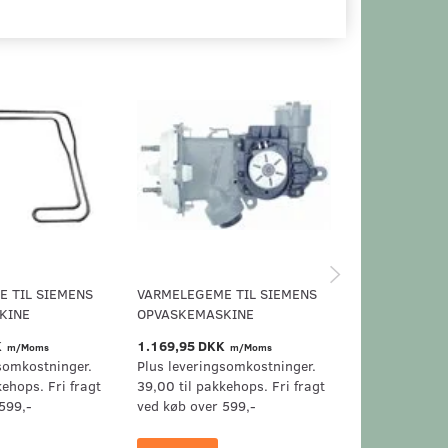
 TIL SIEMENS
VARMELEGEME TIL SIEMENS
VARMELEGEME
KINE
OPVASKEMASKINE
OPVASKEMAS
K
1.169,95 DKK
939,95 DKK
m/Moms
m/Moms
m
somkostninger.
Plus leveringsomkostninger.
Plus levering
kehops. Fri fragt
39,00 til pakkehops. Fri fragt
39,00 til pak
599,-
ved køb over 599,-
ved køb over 