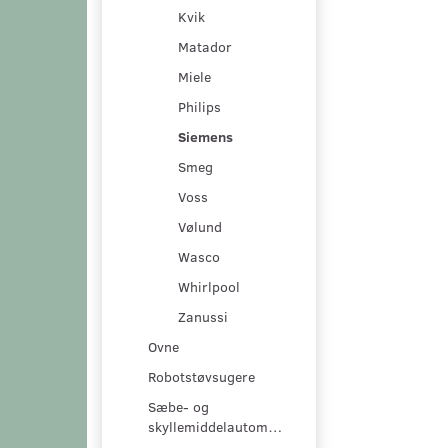
Kvik
Matador
Miele
Philips
Siemens
Smeg
Voss
Vølund
Wasco
Whirlpool
Zanussi
Ovne
Robotstøvsugere
Sæbe- og
skyllemiddelautomater