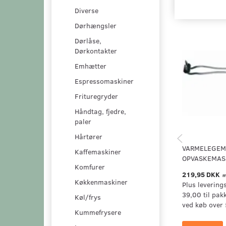
Diverse
Dørhængsler
Dørlåse,
Dørkontakter
Emhætter
Espressomaskiner
Frituregryder
Håndtag, fjedre,
paler
Hårtører
VARMELEGEME
Kaffemaskiner
OPVASKEMAS
Komfurer
219,95 DKK
m
Køkkenmaskiner
Plus levering
39,00 til pak
Køl/frys
ved køb over 
Kummefrysere