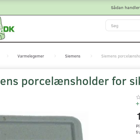
Sådan handler
Varmelegemer
Siemens
Siemens porcelænsho
ens porcelænsholder for s
Pl
fr