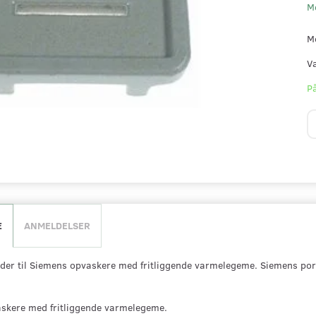
M
M
V
På
E
ANMELDELSER
der til Siemens opvaskere med fritliggende varmelegeme. Siemens por
skere med fritliggende varmelegeme.