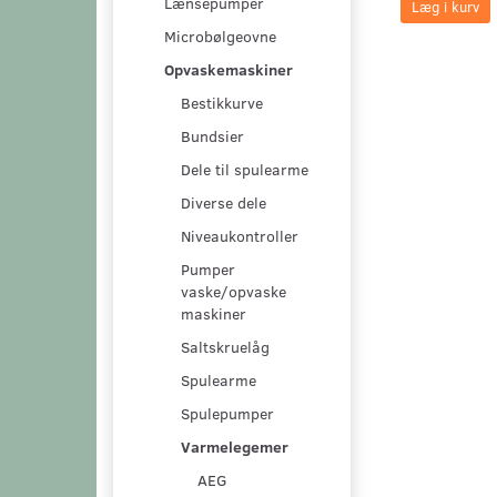
Lænsepumper
Læg i kurv
Microbølgeovne
Opvaskemaskiner
Bestikkurve
Bundsier
Dele til spulearme
Diverse dele
Niveaukontroller
Pumper
vaske/opvaske
maskiner
Saltskruelåg
Spulearme
Spulepumper
Varmelegemer
AEG