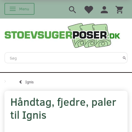
Menu
Skifte navigation
Ignis
Håndtag, fjedre, paler
til Ignis