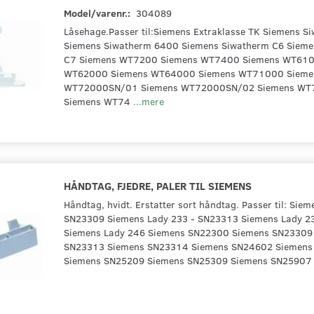
Model/varenr.:
304089
Låsehage.Passer til:Siemens Extraklasse TK Siemens 
Siemens Siwatherm 6400 Siemens Siwatherm C6 Sieme
C7 Siemens WT7200 Siemens WT7400 Siemens WT610
WT62000 Siemens WT64000 Siemens WT71000 Sieme
WT72000SN/01 Siemens WT72000SN/02 Siemens W
Siemens WT74
...mere
HÅNDTAG, FJEDRE, PALER TIL SIEMENS
Håndtag, hvidt. Erstatter sort håndtag. Passer til: Sie
SN23309 Siemens Lady 233 - SN23313 Siemens Lady 2
Siemens Lady 246 Siemens SN22300 Siemens SN23309
SN23313 Siemens SN23314 Siemens SN24602 Siemens
Siemens SN25209 Siemens SN25309 Siemens SN25907