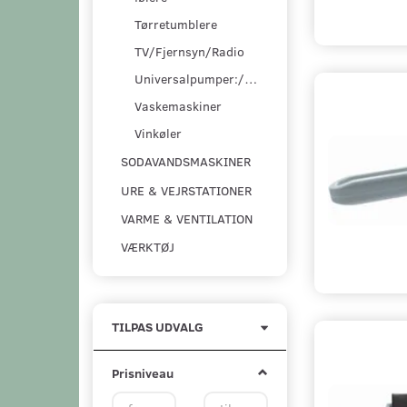
Tørretumblere
TV/Fjernsyn/Radio
Universalpumper:/pumpesæt
Vaskemaskiner
Vinkøler
SODAVANDSMASKINER
URE & VEJRSTATIONER
VARME & VENTILATION
VÆRKTØJ
Skifte
TILPAS UDVALG
filter
Prisniveau