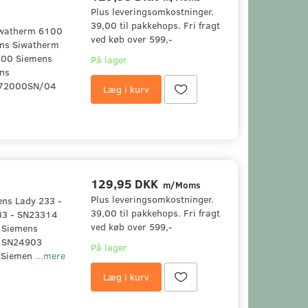
Plus leveringsomkostninger.
39,00 til pakkehops. Fri fragt
Siwatherm 6100
ved køb over 599,-
ns Siwatherm
00 Siemens
På lager
ns
T72000SN/04
Læg i kurv
129,95 DKK
m/Moms
Plus leveringsomkostninger.
mens Lady 233 -
39,00 til pakkehops. Fri fragt
33 - SN23314
ved køb over 599,-
 Siemens
 SN24903
På lager
 Siemen
...mere
Læg i kurv