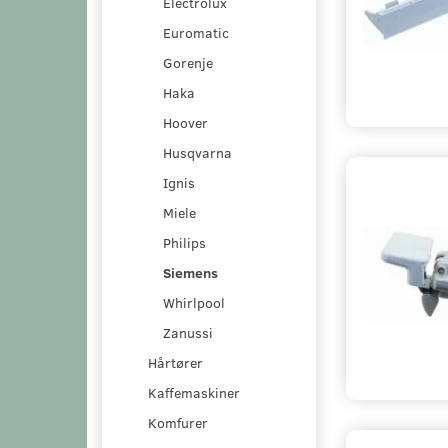
Electrolux
Euromatic
Gorenje
Haka
Hoover
Husqvarna
Ignis
Miele
Philips
Siemens
Whirlpool
Zanussi
Hårtører
Kaffemaskiner
Komfurer