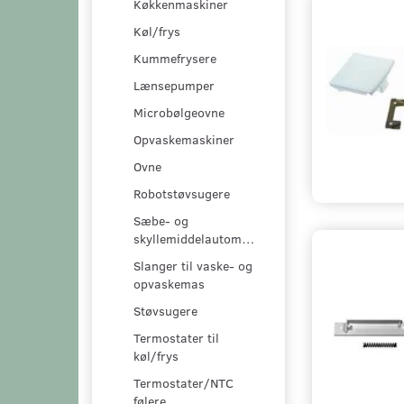
Køkkenmaskiner
Køl/frys
Kummefrysere
Lænsepumper
Microbølgeovne
Opvaskemaskiner
Ovne
Robotstøvsugere
Sæbe- og
skyllemiddelautomater
Slanger til vaske- og
opvaskemas
Støvsugere
Termostater til
køl/frys
Termostater/NTC
følere