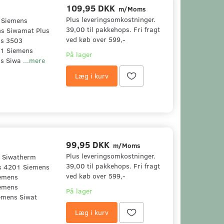
109,95 DKK
m/Moms
Plus leveringsomkostninger.
1 Siemens
39,00 til pakkehops. Fri fragt
s Siwamat Plus
ved køb over 599,-
us 3503
01 Siemens
På lager
ns Siwa
...mere
Læg i kurv
99,95 DKK
m/Moms
Plus leveringsomkostninger.
s Siwatherm
39,00 til pakkehops. Fri fragt
s 4201 Siemens
ved køb over 599,-
emens
emens
På lager
emens Siwat
Læg i kurv