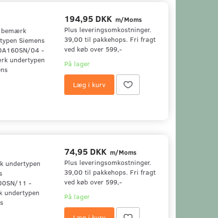
194,95 DKK
m/Moms
Plus leveringsomkostninger.
- bemærk
39,00 til pakkehops. Fri fragt
typen Siemens
ved køb over 599,-
0A160SN/04 -
rk undertypen
På lager
ens
Læg i kurv
74,95 DKK
m/Moms
Plus leveringsomkostninger.
k undertypen
39,00 til pakkehops. Fri fragt
s
ved køb over 599,-
00SN/11 -
 undertypen
På lager
s
Læg i kurv