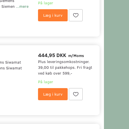
Siemens
På lager
6 Siemen
...mere
Læg i kurv
444,95 DKK
m/Moms
Plus leveringsomkostninger.
ens Siwamat
39,00 til pakkehops. Fri fragt
ens Siwamat
ved køb over 599,-
På lager
Læg i kurv