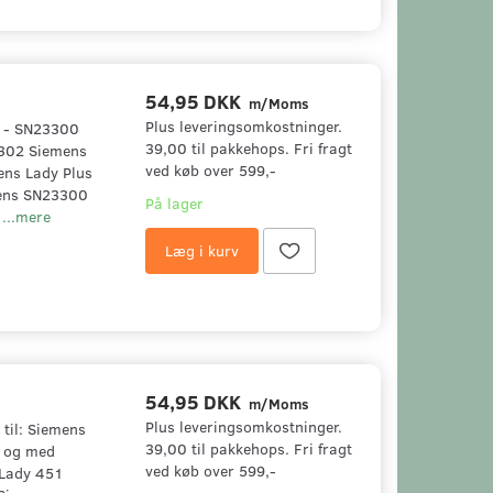
54,95 DKK
m/Moms
Plus leveringsomkostninger.
3 - SN23300
39,00 til pakkehops. Fri fragt
3302 Siemens
ved køb over 599,-
ns Lady Plus
mens SN23300
På lager
5
...mere
Læg i kurv
54,95 DKK
m/Moms
Plus leveringsomkostninger.
 til: Siemens
39,00 til pakkehops. Fri fragt
l og med
ved køb over 599,-
Lady 451