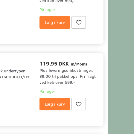
ved køb over 599,-
På lager
Læg i kurv
119,95 DKK
m/Moms
Plus leveringsomkostninger.
rk undertypen
39,00 til pakkehops. Fri fragt
 WT60000EU/01
ved køb over 599,-
På lager
Læg i kurv