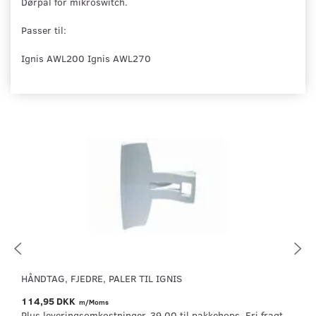
Dørpal for mikroswitch.
Passer til:
Ignis AWL200 Ignis AWL270
HÅNDTAG, FJEDRE, PALER TIL IGNIS
114,95 DKK
m/Moms
Plus leveringsomkostninger. 39,00 til pakkehops. Fri fragt