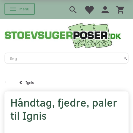
Menu
Skifte navigation
Ignis
Håndtag, fjedre, paler
til Ignis