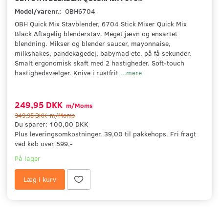
Model/varenr.:
OBH6704
OBH Quick Mix Stavblender, 6704 Stick Mixer Quick Mix
Black Af­tagelig blenderstav. Meget jævn og ensartet
blendning. Mikser og blender saucer, mayonnaise,
milkshakes, pandekagedej, babymad etc. på få sekunder.
Smalt ergonomisk skaft med 2 hastigheder. Soft-touch
hastighedsvælger. Knive i rustfrit
...mere
249,95 DKK
m/Moms
349,95 DKK
m/Moms
Du sparer:
100,00 DKK
Plus leveringsomkostninger. 39,00 til pakkehops. Fri fragt
ved køb over 599,-
På lager
Læg i kurv