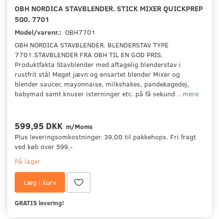
OBH NORDICA STAVBLENDER. STICK MIXER QUICKPREP
500. 7701
Model/varenr.:
OBH7701
OBH NORDICA STAVBLENDER. BLENDERSTAV TYPE
7701.STAVBLENDER FRA OBH TIL EN GOD PRIS.
Produktfakta Stavblender med aftagelig blenderstav i
rustfrit stål Meget jævn og ensartet blender Mixer og
blender saucer, mayonnaise, milkshakes, pandekagedej,
babymad samt knuser isterninger etc. på få sekund
...mere
599,95 DKK
m/Moms
Plus leveringsomkostninger. 39,00 til pakkehops. Fri fragt
ved køb over 599,-
På lager
Læg i kurv
GRATIS levering!