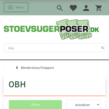
Menu
Skifte navigation
Blenderstave/Choppere
OBH
Filtre