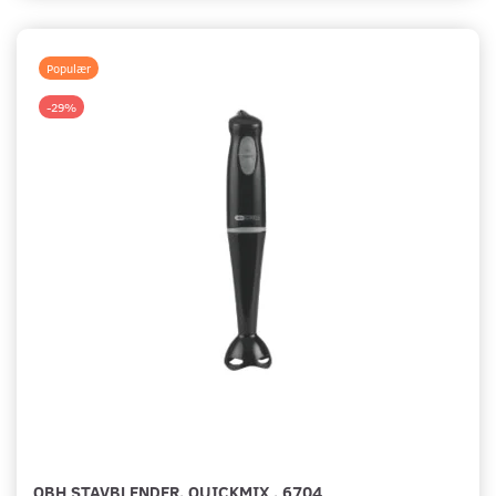
Populær
-29%
OBH STAVBLENDER. QUICKMIX . 6704