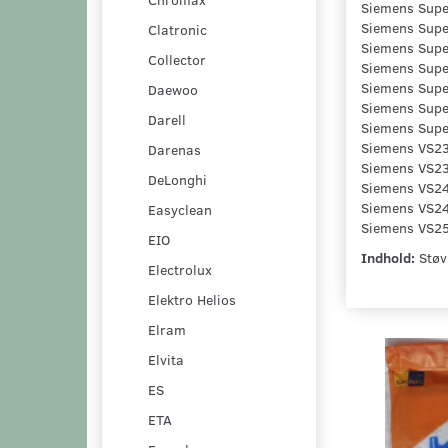
Siemens Supe
Siemens Super
Clatronic
Siemens Supe
Collector
Siemens Super
Siemens Super
Daewoo
Siemens Supe
Darell
Siemens Supe
Siemens VS23
Darenas
Siemens VS23
DeLonghi
Siemens VS24
Siemens VS24
Easyclean
Siemens VS25
EIO
Indhold:
Støvs
Electrolux
Elektro Helios
Elram
Elvita
ES
ETA