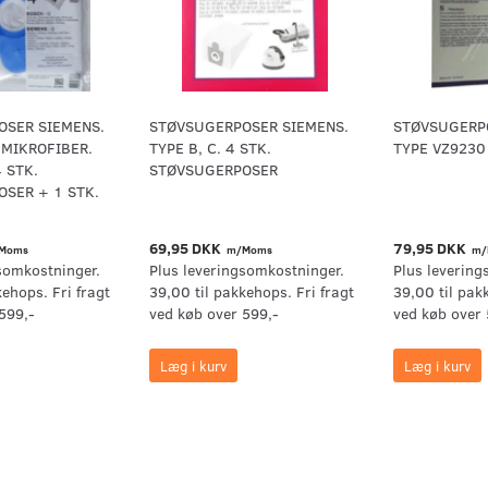
OSER SIEMENS.
STØVSUGERPOSER SIEMENS.
STØVSUGERP
. MIKROFIBER.
TYPE B, C. 4 STK.
TYPE VZ9230
 STK.
STØVSUGERPOSER
SER + 1 STK.
69,95 DKK
79,95 DKK
Moms
m/Moms
m/
somkostninger.
Plus leveringsomkostninger.
Plus levering
kehops. Fri fragt
39,00 til pakkehops. Fri fragt
39,00 til pak
599,-
ved køb over 599,-
ved køb over 
Læg i kurv
Læg i kurv