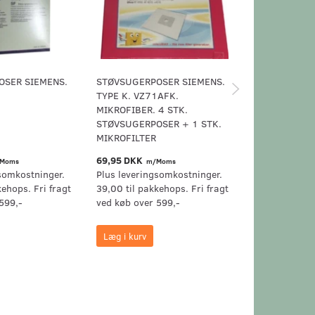
OSER SIEMENS.
STØVSUGERPOSER SIEMENS.
STØVSUGERP
TYPE K. VZ71AFK.
TYPE P. VZ41
MIKROFIBER. 4 STK.
STØVSUGERP
STØVSUGERPOSER + 1 STK.
MIKRO-HYGIE
MIKROFILTER
69,95 DKK
99,95 DKK
Moms
m/Moms
m/
somkostninger.
Plus leveringsomkostninger.
Plus levering
kehops. Fri fragt
39,00 til pakkehops. Fri fragt
39,00 til pak
599,-
ved køb over 599,-
ved køb over 
Læg i kurv
Læg i kurv