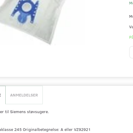
M
M
V
På
E
ANMELDELSER
r til Siemens støvsugere.
klasse 245 Originalbetegnelse: A eller VZ92921