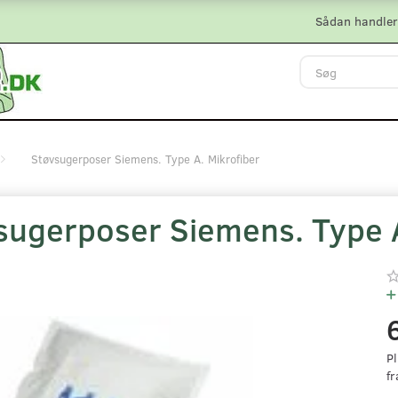
Sådan handler
Støvsugerposer Siemens. Type A. Mikrofiber
sugerposer Siemens. Type A
Pl
fr