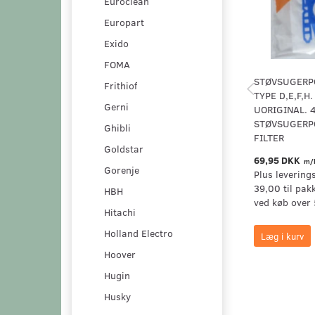
Euroclean
Europart
Exido
FOMA
STØVSUGERP
Frithiof
TYPE D,E,F,H
Gerni
UORIGINAL. 4
STØVSUGERPO
Ghibli
FILTER
Goldstar
69,95 DKK
m/
Gorenje
Plus levering
39,00 til pak
HBH
ved køb over 
Hitachi
Holland Electro
Læg i kurv
Hoover
Hugin
Husky