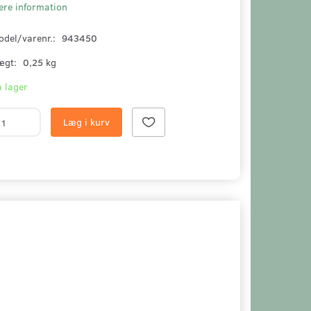
ere information
odel/varenr.:
943450
ægt:
0,25 kg
 lager
Læg i kurv