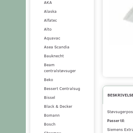
AKA
Alaska
Alfatec
Alto
Aquavac
Asea Scandia
Bauknecht
Beam
centralstøvsuger
Beko
Bessert Centralsug
BESKRIVELS
Bissel
Black & Decker
Støvsugerpose
Bomann
Passer til:
Bosch
Siemens Extra
Chromax