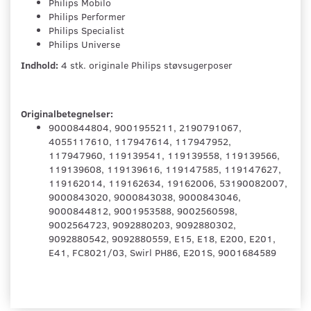
Philips Mobilo
Philips Performer
Philips Specialist
Philips Universe
Indhold:
4 stk. originale Philips støvsugerposer
Originalbetegnelser:
9000844804, 9001955211, 2190791067,
4055117610, 117947614, 117947952,
117947960, 119139541, 119139558, 119139566,
119139608, 119139616, 119147585, 119147627,
119162014, 119162634, 19162006, 53190082007,
9000843020, 9000843038, 9000843046,
9000844812, 9001953588, 9002560598,
9002564723, 9092880203, 9092880302,
9092880542, 9092880559, E15, E18, E200, E201,
E41, FC8021/03, Swirl PH86, E201S, 9001684589