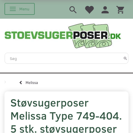
Menu
Skifte navigation
Melissa
Støvsugerposer
Melissa Type 749-404.
5 stk. støvsugerposer