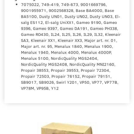
7075022, 749-419, 749-673, 9001669796,
9001955971, 9002568328, Base BA4000, Base
BA5100, Dusty UN01, Dusty UN02, Dusty UN03, El-
salg ES112, El-salg UniXX1, Gameo 9190, Gameo
9396, Gameo 9397, Gameo DA191, Gameo PH338,
Gameo RO430, IL24, IL25, IL26, IL29, IL32, Kleenair
SA3, Kleenair XX1, Kleenair XX3, Major art. nr. 01,
Major art. nr. 95, Menalux 1840, Menalux 1900,
Menalux 1940, Menalux 4000, Menalux 4000P,
Menalux 5100, NordicQuality MGS2404,
NordicQuality MGS2408, NordicQuality MNI2160,
Propair 38553, Propair 39553, Propair 72304,
Propair 72503, Propair 76152, Propair 79151,
SB9017, SB9026, Swirl Y201, VP50, VP77, VP77B,
VP78M, VP95B, Y12