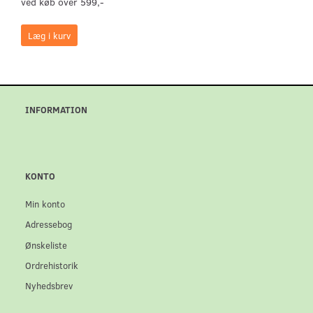
ved køb over 599,-
Læg i kurv
INFORMATION
KONTO
Min konto
Adressebog
Ønskeliste
Ordrehistorik
Nyhedsbrev