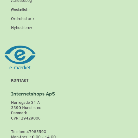
Adressebog
Ønskeliste
Ordrehistorik
Nyhedsbrev
KONTAKT
Internetshops ApS
Nørregade 31 A
3390 Hundested
Danmark
CVR: 29429006
Telefon: 47985590
Man-tors. 10.00 - 14.00