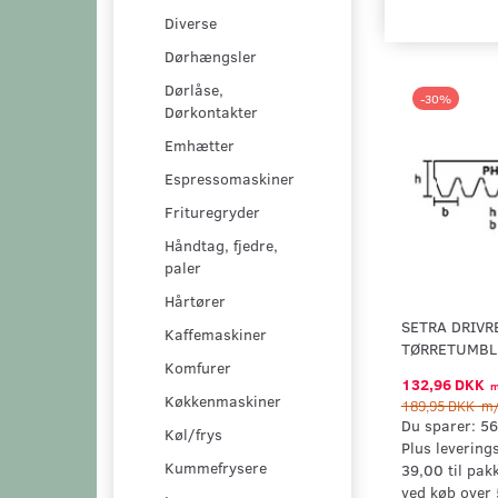
Diverse
Dørhængsler
Dørlåse,
-30%
Dørkontakter
Emhætter
Espressomaskiner
Frituregryder
Håndtag, fjedre,
paler
Hårtører
SETRA DRIVR
Kaffemaskiner
TØRRETUMBL
Komfurer
132,96 DKK
m
Køkkenmaskiner
189,95 DKK
m/
Du sparer:
56
Køl/frys
Plus levering
Kummefrysere
39,00 til pak
ved køb over 