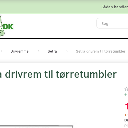
Sådan handler
Drivremme
Setra
Setra drivrem til tørretumbler
 drivrem til tørretumbler
1
D
Pl