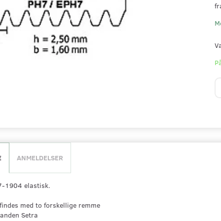
fr
M
V
På
E
ANMELDELSER
-1904 elastisk.
findes med to forskellige remme
 anden Setra