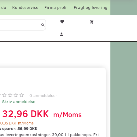
 du
Kundeservice
Firma profil
Fragt og levering
0
anmeldelser
Skriv anmeldelse
132,96 DKK
m/Moms
89,95 DKK
m/Moms
u sparer:
56,99 DKK
us leveringsomkostninger. 39,00 til pakkehops. Fri