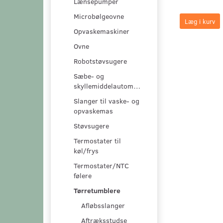
Lænsepumper
Microbølgeovne
Læg i kurv
Opvaskemaskiner
Ovne
Robotstøvsugere
Sæbe- og
skyllemiddelautomater
Slanger til vaske- og
opvaskemas
Støvsugere
Termostater til
køl/frys
Termostater/NTC
følere
Tørretumblere
Afløbsslanger
Aftræksstudse