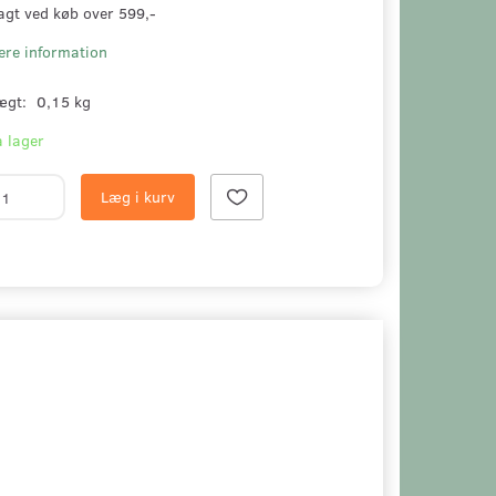
agt ved køb over 599,-
ere information
ægt:
0,15 kg
 lager
Læg i kurv