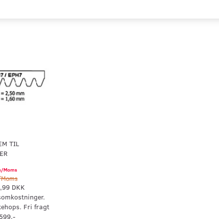
EM TIL
ER
/Moms
Moms
,99 DKK
somkostninger.
kehops. Fri fragt
599,-