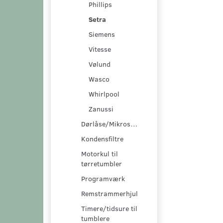
Phillips
Setra
Siemens
Vitesse
Vølund
Wasco
Whirlpool
Zanussi
Dørlåse/Mikroswitche
Kondensfiltre
Motorkul til
tørretumbler
Programværk
Remstrammerhjul
Timere/tidsure til
tumblere