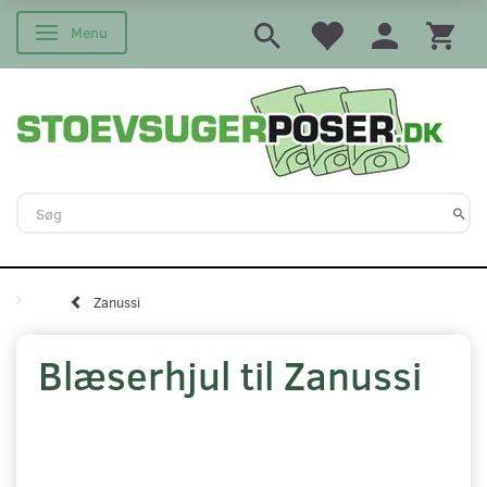
Menu
Skifte navigation
Zanussi
Blæserhjul til Zanussi