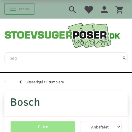
Menu
Skifte navigation
Blæserhjul til tumblere
Bosch
Filtre