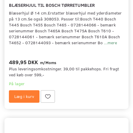
BLÆSERHJUL TIL BOSCH TØRRETUMBLER
Blæserhjul Ø 14 cm.Erstatter blæserhjul med yderdiameter
på 13 cm.Se også 308053. Passer til:Bosch T440 Bosch
T445 Bosch T455 Bosch T465 - 0728144066 - bemærk
serienummer Bosch T465A Bosch T475A Bosch T610 -
0728144061 - bemærk serienummer Bosch T610A Bosch
T4652 - 0728144093 - bemærk serienummer Bo
...mere
489,95 DKK
m/Moms
Plus leveringsomkostninger. 39,00 til pakkehops. Fri fragt
ved køb over 599,-
På lager
Læg i kurv