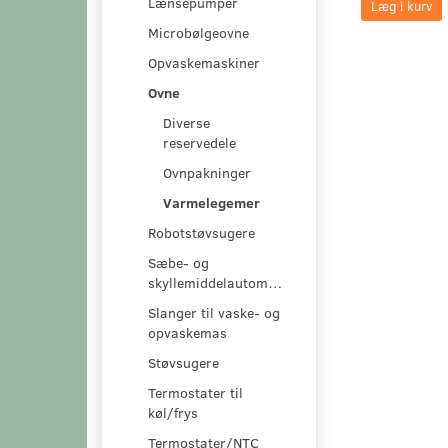
Lænsepumper
Læg i kurv
Microbølgeovne
Opvaskemaskiner
Ovne
Diverse
reservedele
Ovnpakninger
Varmelegemer
Robotstøvsugere
Sæbe- og
skyllemiddelautomater
Slanger til vaske- og
opvaskemas
Støvsugere
Termostater til
køl/frys
Termostater/NTC