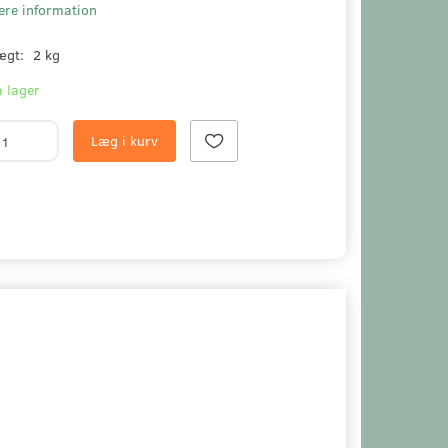
ere information
ægt:
2 kg
 lager
Læg i kurv