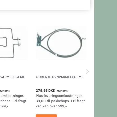
NVARMELEGEME
GORENJE OVNVARMELEGEME
GRAM OVNVA
279,95 DKK
249,95 DKK
m/Moms
m/Moms
m
somkostninger.
Plus leveringsomkostninger.
Plus levering
kehops. Fri fragt
39,00 til pakkehops. Fri fragt
39,00 til pak
599,-
ved køb over 599,-
ved køb over 