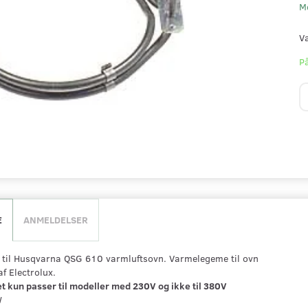
M
V
På
E
ANMELDELSER
til Husqvarna QSG 610 varmluftsovn. Varmelegeme til ovn
f Electrolux.
 kun passer til modeller med 230V og ikke til 380V
W