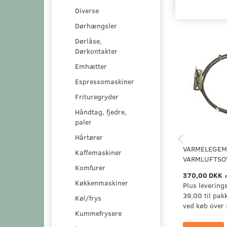
Diverse
Dørhængsler
Dørlåse,
Dørkontakter
Emhætter
Espressomaskiner
Frituregryder
Håndtag, fjedre,
paler
Hårtører
VARMELEGEM
Kaffemaskiner
VARMLUFTSO
Komfurer
370,00 DKK
Køkkenmaskiner
Plus levering
39,00 til pak
Køl/frys
ved køb over 
Kummefrysere