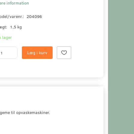
ere information
odel/varenr.:
204096
ægt:
1,5 kg
 lager
Læg i kurv
eme til opvaskemaskiner.