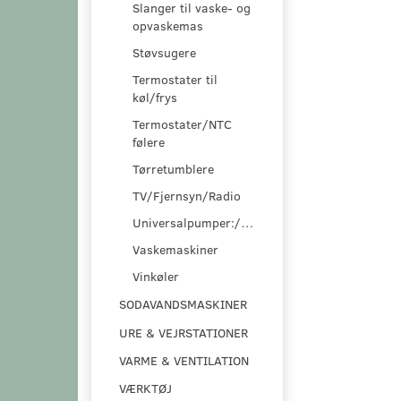
Slanger til vaske- og
opvaskemas
Støvsugere
Termostater til
køl/frys
Termostater/NTC
følere
Tørretumblere
TV/Fjernsyn/Radio
Universalpumper:/pumpesæt
Vaskemaskiner
Vinkøler
SODAVANDSMASKINER
URE & VEJRSTATIONER
VARME & VENTILATION
VÆRKTØJ