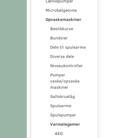
Lænsepumper
Microbølgeovne
Opvaskemaskiner
Bestikkurve
Bundsier
Dele til spulearme
Diverse dele
Niveaukontroller
Pumper
vaske/opvaske
maskiner
Saltskruelåg
Spulearme
Spulepumper
Varmelegemer
AEG