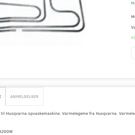
M
M
V
På
E
ANMELDELSER
til Husqvarna opvaskemaskine. Varmelegeme fra Husqvarna. Varmeleg
QB200W