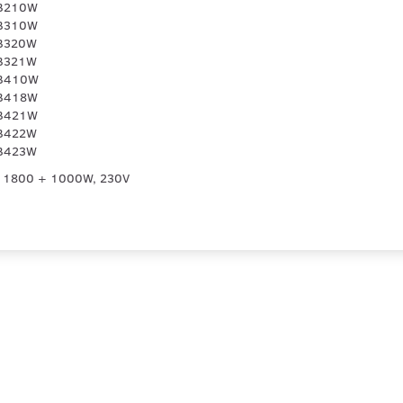
QB210W
QB310W
QB320W
QB321W
QB410W
QB418W
QB421W
QB422W
QB423W
 1800 + 1000W, 230V