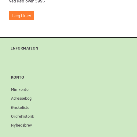
ved køb over 599,-
Læg i kurv
INFORMATION
KONTO
Min konto
Adressebog
Ønskeliste
Ordrehistorik
Nyhedsbrev