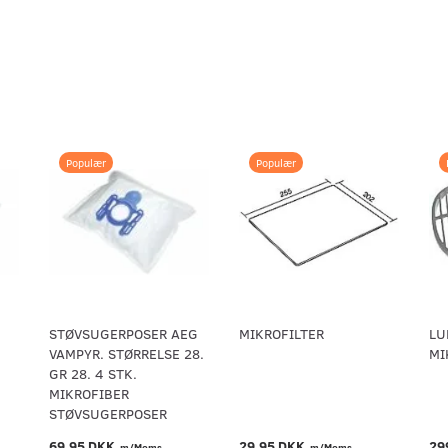
Populær
Populær
STØVSUGERPOSER AEG
MIKROFILTER
LU
VAMPYR. STØRRELSE 28.
MI
GR 28. 4 STK.
MIKROFIBER
STØVSUGERPOSER
69,95 DKK
29,95 DKK
29
m/Moms
m/Moms