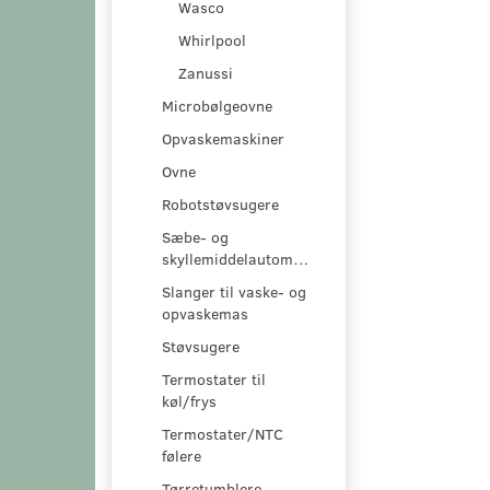
Wasco
Whirlpool
Zanussi
Microbølgeovne
Opvaskemaskiner
Ovne
Robotstøvsugere
Sæbe- og
skyllemiddelautomater
Slanger til vaske- og
opvaskemas
Støvsugere
Termostater til
køl/frys
Termostater/NTC
følere
Tørretumblere