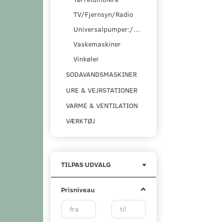
TV/Fjernsyn/Radio
Universalpumper:/pumpesæt
Vaskemaskiner
Vinkøler
SODAVANDSMASKINER
URE & VEJRSTATIONER
VARME & VENTILATION
VÆRKTØJ
Skifte
TILPAS UDVALG
filter
Prisniveau