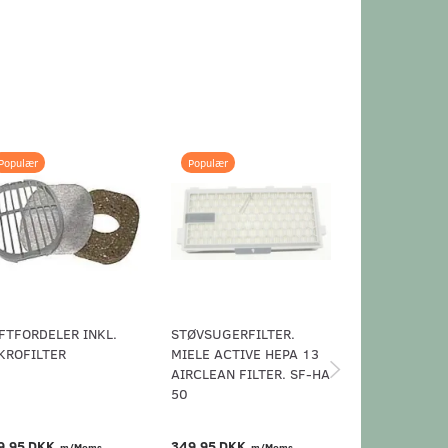
Populær
Populær
Populær
FTFORDELER INKL.
STØVSUGERFILTER.
STØVSUGERFI
KROFILTER
MIELE ACTIVE HEPA 13
STK. ORIGIN
AIRCLEAN FILTER. SF-HA
MOTORFILTE
50
9,95 DKK
349,95 DKK
189,95 DKK
m/Moms
m/Moms
m