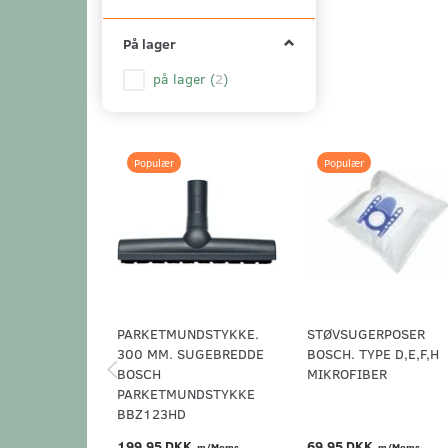
På lager
på lager
(
2
)
Populær
Populær
PARKETMUNDSTYKKE.
STØVSUGERPOSER
300 MM. SUGEBREDDE
BOSCH. TYPE D,E,F,H
BOSCH
MIKROFIBER
PARKETMUNDSTYKKE
BBZ123HD
199,95 DKK
69,95 DKK
m/Moms
m/Moms