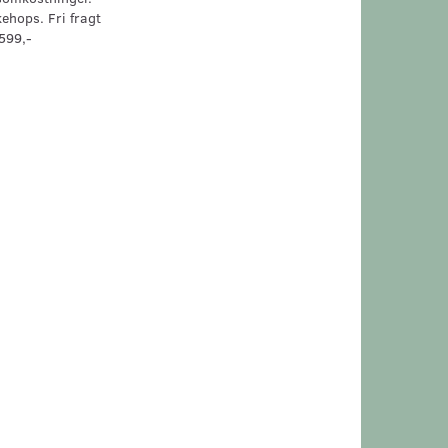
kehops. Fri fragt
599,-