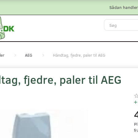
Sådan handler
ler
AEG
Håndtag, fjedre, paler til AEG
ag, fjedre, paler til AEG
Pl
fr