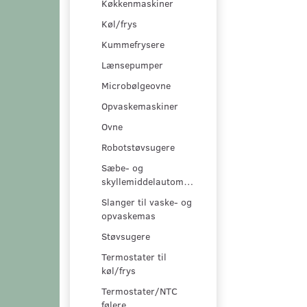
Køkkenmaskiner
Køl/frys
Kummefrysere
Lænsepumper
Microbølgeovne
Opvaskemaskiner
Ovne
Robotstøvsugere
Sæbe- og
skyllemiddelautomater
Slanger til vaske- og
opvaskemas
Støvsugere
Termostater til
køl/frys
Termostater/NTC
følere