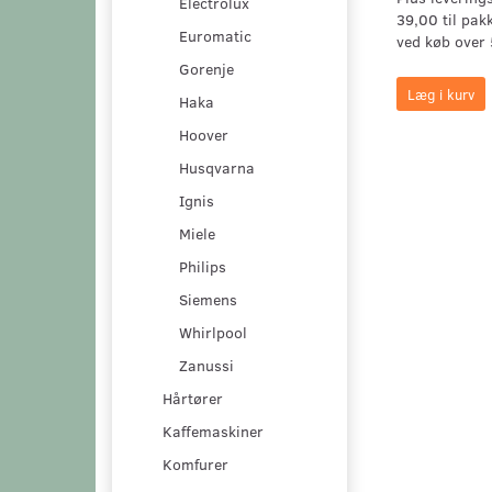
Electrolux
39,00 til pak
Euromatic
ved køb over 
Gorenje
Læg i kurv
Haka
Hoover
Husqvarna
Ignis
Miele
Philips
Siemens
Whirlpool
Zanussi
Hårtører
Kaffemaskiner
Komfurer