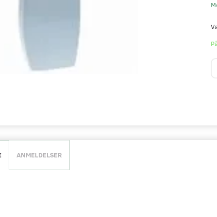
M
V
På
E
ANMELDELSER