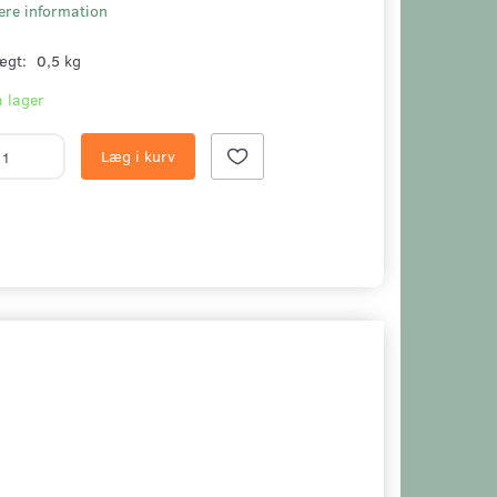
ere information
ægt:
0,5 kg
 lager
Læg i kurv