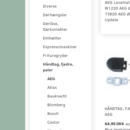
AEG Lavamat
Diverse
W1220 AEG Ø
73620 AEG Ø
Dørhængsler
Update
Dørlåse,
Dørkontakter
Emhætter
Espressomaskiner
Frituregryder
Håndtag, fjedre,
paler
AEG
Atlas
Bauknecht
Blomberg
HÅNDTAG, FJE
Bosch
AEG
Castor
64,95 DKK
m/
Plus levering