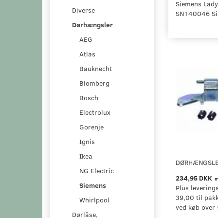
Siemens Lady
Diverse
SN140046 Si
Dørhængsler
AEG
Atlas
Bauknecht
Blomberg
Bosch
Electrolux
Gorenje
Ignis
Ikea
DØRHÆNGSLER
NG Electric
234,95 DKK
m
Siemens
Plus levering
39,00 til pak
Whirlpool
ved køb over 
Dørlåse,