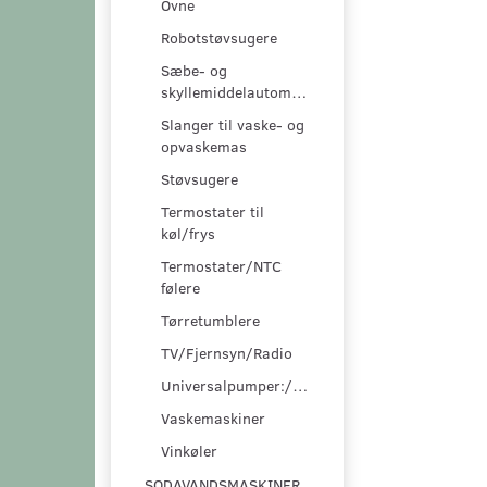
Ovne
Robotstøvsugere
Sæbe- og
skyllemiddelautomater
Slanger til vaske- og
opvaskemas
Støvsugere
Termostater til
køl/frys
Termostater/NTC
følere
Tørretumblere
TV/Fjernsyn/Radio
Universalpumper:/pumpesæt
Vaskemaskiner
Vinkøler
SODAVANDSMASKINER