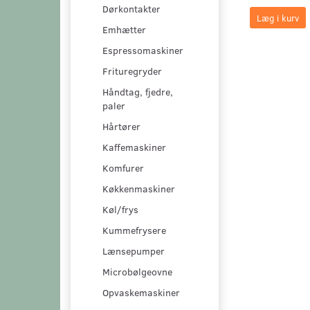
Dørkontakter
Læg i kurv
Emhætter
Espressomaskiner
Frituregryder
Håndtag, fjedre,
paler
Hårtører
Kaffemaskiner
Komfurer
Køkkenmaskiner
Køl/frys
Kummefrysere
Lænsepumper
Microbølgeovne
Opvaskemaskiner