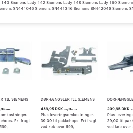
 140 Siemens Lady 142 Siemens Lady 148 Siemens Lady 150 Siemen
emens SN441046 Siemens SN441346 Siemens SN442046 Siemens S
 TIL SIEMENS
DØRHÆNGSLER TIL SIEMENS
DØRHÆNGSLER
439,95 DKK
209,95 DKK
/Moms
m/Moms
m
somkostninger.
Plus leveringsomkostninger.
Plus levering
kehops. Fri fragt
39,00 til pakkehops. Fri fragt
39,00 til pak
599,-
ved køb over 599,-
ved køb over 