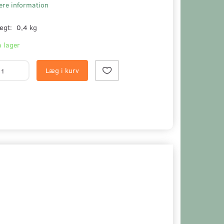
ere information
ægt:
0,4 kg
 lager
Læg i kurv