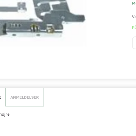
M
V
På
E
ANMELDELSER
højre.