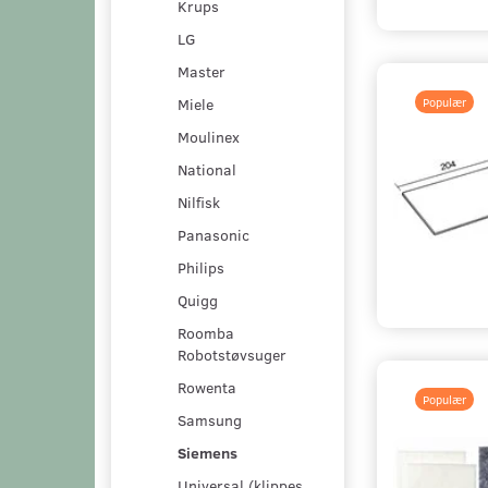
Krups
LG
Master
Miele
Populær
Moulinex
National
Nilfisk
Panasonic
Philips
Quigg
Roomba
Robotstøvsuger
Rowenta
Populær
Samsung
Siemens
Universal (klippes