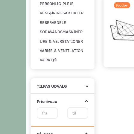
PERSONLIG PLEJE
Populær
RENGØRINGSARTIKLER
RESERVEDELE
SODAVANDSMASKINER
URE & VEJRSTATIONER
VARME & VENTILATION
VÆRKTØJ
Skifte
TILPAS UDVALG
filter
Prisniveau
På lager