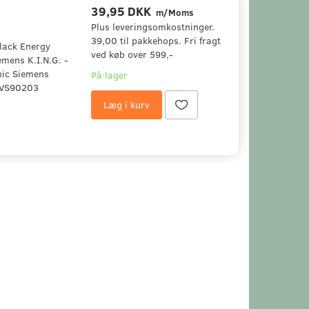
39,95 DKK
m/Moms
Plus leveringsomkostninger.
39,00 til pakkehops. Fri fragt
Black Energy
ved køb over 599,-
mens K.I.N.G. -
nic Siemens
På lager
 VS90203
Læg i kurv