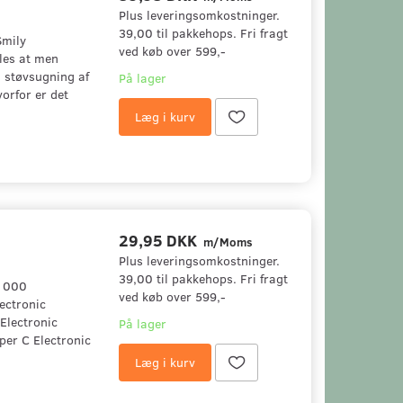
Plus leveringsomkostninger.
39,00 til pakkehops. Fri fragt
Smily
ved køb over 599,-
es at men
d støvsugning af
På lager
vorfor er det
Læg i kurv
29,95 DKK
m/Moms
Plus leveringsomkostninger.
39,00 til pakkehops. Fri fragt
 1000
ved køb over 599,-
ectronic
Electronic
På lager
er C Electronic
Læg i kurv