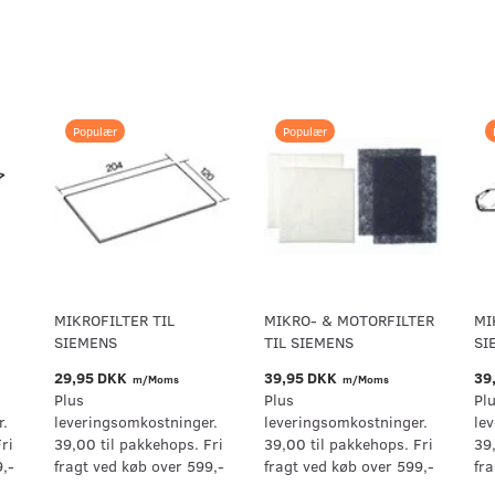
Populær
Populær
MIKROFILTER TIL
MIKRO- & MOTORFILTER
MI
SIEMENS
TIL SIEMENS
SI
29,95 DKK
39,95 DKK
39
m/Moms
m/Moms
Plus
Plus
Pl
r.
leveringsomkostninger.
leveringsomkostninger.
le
ri
39,00 til pakkehops. Fri
39,00 til pakkehops. Fri
39
9,-
fragt ved køb over 599,-
fragt ved køb over 599,-
fr