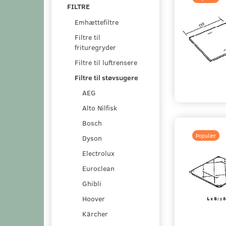
FILTRE
Emhættefiltre
Filtre til
frituregryder
Filtre til luftrensere
Filtre til støvsugere
AEG
Alto Nilfisk
Bosch
Populær
Dyson
Electrolux
Euroclean
Ghibli
Hoover
Kärcher