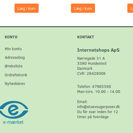
Læg i kurv
Læg i kurv
L
KONTO
KONTAKT
Min konto
Internetshops ApS
Adressebog
Nørregade 31 A
3390 Hundested
Ønskeliste
Danmark
CVR: 29429006
Ordrehistorik
Nyhedsbrev
Telefon: 47985590
Man-tors. 10.00 - 14.00
Email:
info@stoevsugerposer.dk
Du får svar inden for 12
timer på hverdage