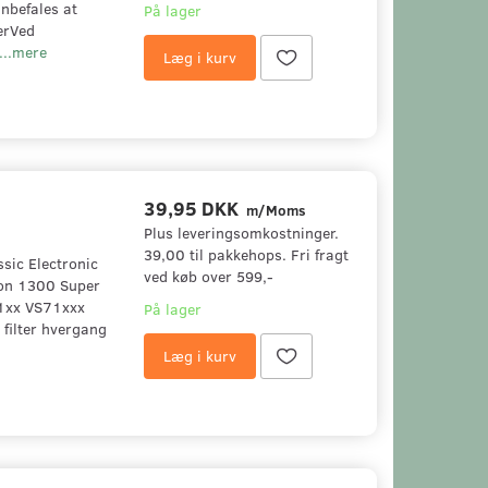
befales at
På lager
erVed
...mere
Læg i kurv
39,95 DKK
m/Moms
Plus leveringsomkostninger.
39,00 til pakkehops. Fri fragt
ssic Electronic
ved køb over 599,-
ion 1300 Super
01xx VS71xxx
På lager
filter hvergang
Læg i kurv