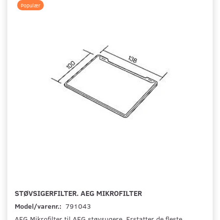
Populær
STØVSIGERFILTER. AEG MIKROFILTER
Model/varenr.:
791043
AEG Mikrofilter til AEG støvsugere. Erstatter de fleste