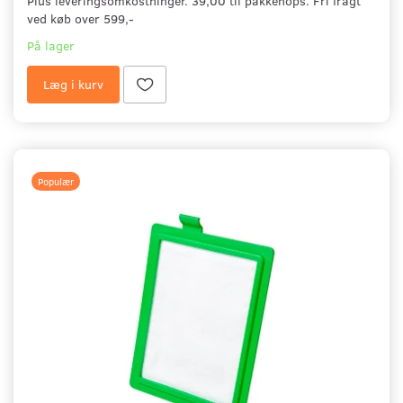
Plus leveringsomkostninger. 39,00 til pakkehops. Fri fragt
ved køb over 599,-
På lager
Læg i kurv
Populær