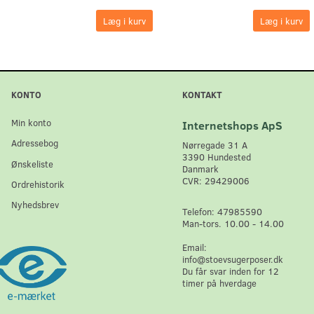
Læg i kurv
Læg i kurv
KONTO
KONTAKT
Min konto
Internetshops ApS
Adressebog
Nørregade 31 A
3390 Hundested
Ønskeliste
Danmark
CVR: 29429006
Ordrehistorik
Nyhedsbrev
Telefon: 47985590
Man-tors. 10.00 - 14.00
Email:
info@stoevsugerposer.dk
Du får svar inden for 12
timer på hverdage