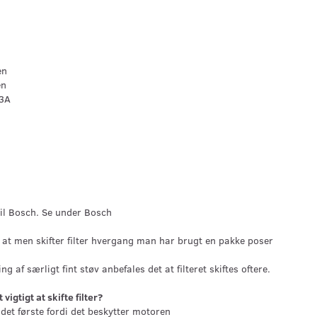
en
en
73A
il Bosch. Se under Bosch
 at men skifter filter hvergang man har brugt en pakke poser
g af særligt fint støv anbefales det at filteret skiftes oftere.
vigtigt at skifte filter?
 det første fordi det beskytter motoren