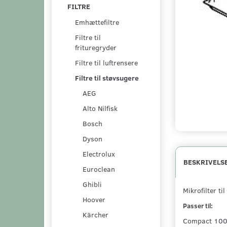
FILTRE
Emhættefiltre
Filtre til
frituregryder
Filtre til luftrensere
Filtre til støvsugere
AEG
Alto Nilfisk
Bosch
Dyson
Electrolux
BESKRIVELS
Euroclean
Ghibli
Mikrofilter ti
Hoover
Passer til:
Kärcher
Compact 10