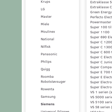
Krups
Extraklasse 
Extraklasse C
LG
Green Energy
Master
Perfecto Elec
Powermaster
Miele
Super 100 til
Moulinex
Super 1100
Super 690 Ele
National
Super C 120
Nilfisk
Super C 130
Super C 600 t
Panasonic
Super C Elect
Philips
Super C Juni
Super Compa
Quigg
Super E 700 t
Roomba
Super E Ele
Robotstøvsuger
Super Electro
Super Electro
Rowenta
VS 1 serien (
Samsung
VS 5000 seri
VS 5100 seri
Siemens
VS 58 serien 
Universal (klippes
VS510xx