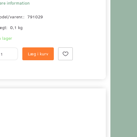
ere information
odel/varenr.:
791029
ægt:
0,1 kg
 lager
Læg i kurv