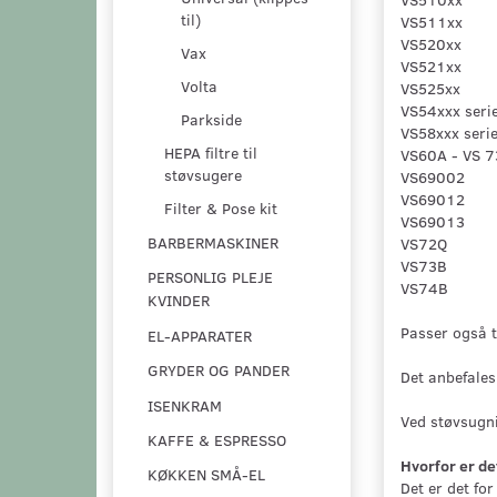
til)
VS511xx
VS520xx
Vax
VS521xx
Volta
VS525xx
VS54xxx seri
Parkside
VS58xxx seri
HEPA filtre til
VS60A - VS 
støvsugere
VS69002
VS69012
Filter & Pose kit
VS69013
BARBERMASKINER
VS72Q
VS73B
PERSONLIG PLEJE
VS74B
KVINDER
Passer også t
EL-APPARATER
GRYDER OG PANDER
Det anbefales
ISENKRAM
Ved støvsugnin
KAFFE & ESPRESSO
Hvorfor er det 
KØKKEN SMÅ-EL
Det er det for