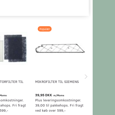
Populær
Populær
TORFILTER TIL
MIKROFILTER TIL SIEMENS
MIKROFILTER
STØVSUGERE
39,95 DKK
39,95 DKK
Moms
m/Moms
m/
somkostninger.
Plus leveringsomkostninger.
Plus levering
kehops. Fri fragt
39,00 til pakkehops. Fri fragt
39,00 til pak
599,-
ved køb over 599,-
ved køb over 