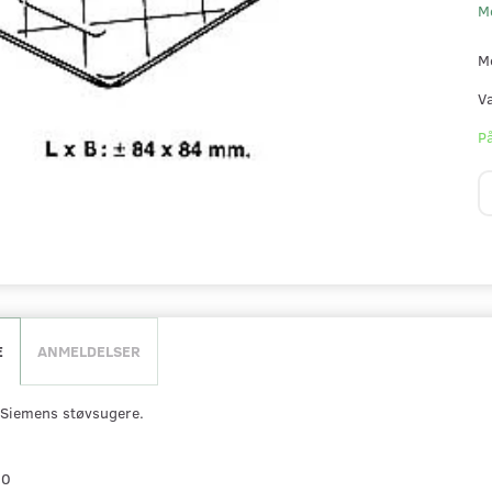
M
M
V
På
E
ANMELDELSER
l Siemens støvsugere.
00