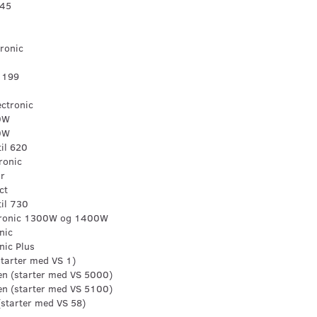
545
tronic
 199
ctronic
0W
0W
il 620
ronic
or
ct
il 730
ctronic 1300W og 1400W
nic
nic Plus
starter med VS 1)
en (starter med VS 5000)
en (starter med VS 5100)
(starter med VS 58)