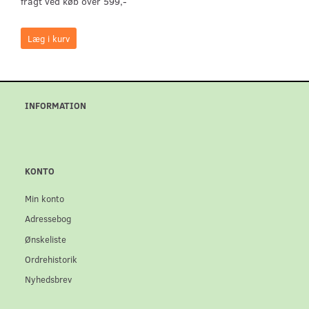
fragt ved køb over 599,-
Læg i kurv
INFORMATION
KONTO
Min konto
Adressebog
Ønskeliste
Ordrehistorik
Nyhedsbrev