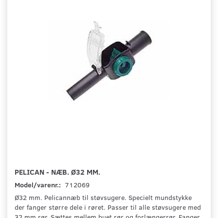
PELICAN - NÆB. Ø32 MM.
Model/varenr.:
712069
Ø32 mm. Pelicannæb til støvsugere. Specielt mundstykke
der fanger større dele i røret. Passer til alle støvsugere med
32 mm rør. Sættes mellem buet rør og forlængerrør. Fanger